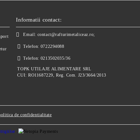
Informatii contact:
Email:
contact@rafturimetaliceaz.ro;
sport
Telefon:
0722294088
etur
Telefon:
0213502035/36
TOPK UTILAJE ALIMENTARE SRL
CUI: RO11687229, Reg. Com. J23/3664/2013
politica de confidentialitate