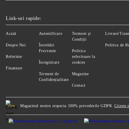
Link-uri rapide:
Acasă
Autentificare
Termeni și
Livrare/Tran
Condiții
Despre Noi
Întrebări
Politica de R
Frecvente
Politica
Referinte
referitoare la
Înregistrare
cookies
Finantare
Termeni de
Magazine
Confidențialitate
Contact
Magazinul nostru respecta 100% prevederile GDPR.
Citeste 
GDPR