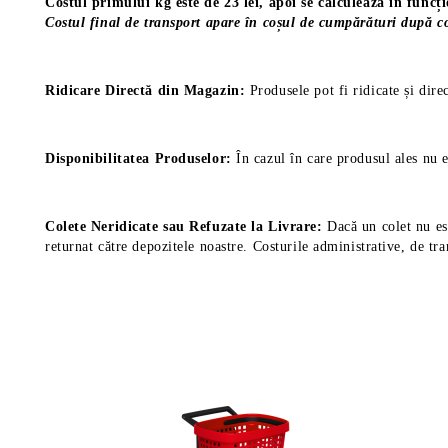
Costul primului kg este de 23 lei, apoi se calculează în funcț
Costul final de transport apare în coșul de cumpărături după co
Ridicare Directă din Magazin:
Produsele pot fi ridicate și dire
Disponibilitatea Produselor:
În cazul în care produsul ales nu e
Colete Neridicate sau Refuzate la Livrare:
Dacă un colet nu est
returnat către depozitele noastre. Costurile administrative, de tra