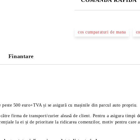
COMANDĂ RAPIDĂ
DOAR 3 CÂMPURI DE COMPLE
cos cumparaturi de mana
co
Noi vă vom contacta pentru finaliz
Finantare
 peste 500 euro+TVA și se asigură cu mașinile din parcul auto propriu.
de către firma de transport/curier aleasă de client. Pentru a asigura tim
nțiale la ei și de prioritate la ridicarea comenzilor, motiv pentru care 