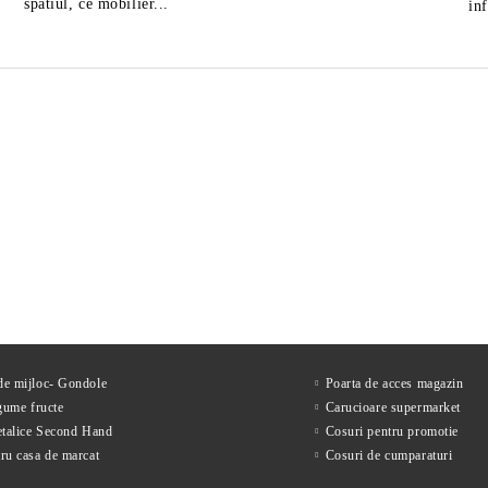
spatiul, ce mobilier...
in
tor mezeluri diametru 25
Feliator mezeluri cu diametr
MAXIMA
de 30 cm, fabricat in Italia
1,663Lei
2,822Lei
ără TVA
Preţ fără TVA
2,219Lei
3,666Lei
Preț de listă:
Preț de listă:
2,012Lei
3,415Lei
u TVA
Preţ cu TVA
2,685Lei
4,436Lei
Preț de listă:
Preț de listă:
 de mijloc- Gondole
Poarta de acces magazin
gume fructe
Carucioare supermarket
etalice Second Hand
Cosuri pentru promotie
ru casa de marcat
Cosuri de cumparaturi