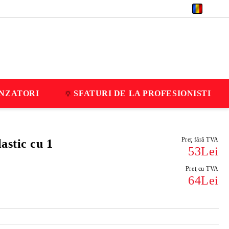
RON
NZATORI
SFATURI DE LA PROFESIONISTI
Preţ fără TVA
astic cu 1
53Lei
Preţ cu TVA
64Lei