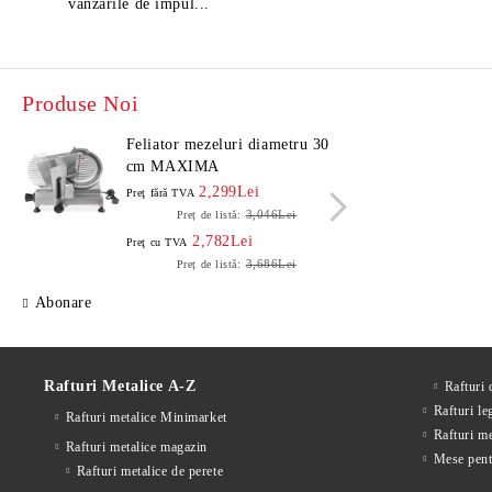
vanzarile de impul...
Produse Noi
Feliator mezeluri diametru 30
Felia
cm MAXIMA
cm 
2,299Lei
Preţ fără TVA
Preţ f
3,046Lei
Preț de listă:
2,782Lei
Preţ cu TVA
Preţ c
3,686Lei
Preț de listă:
Abonare
Rafturi Metalice A-Z
Rafturi
Rafturi le
Rafturi metalice Minimarket
Rafturi m
Rafturi metalice magazin
Mese pent
Rafturi metalice de perete