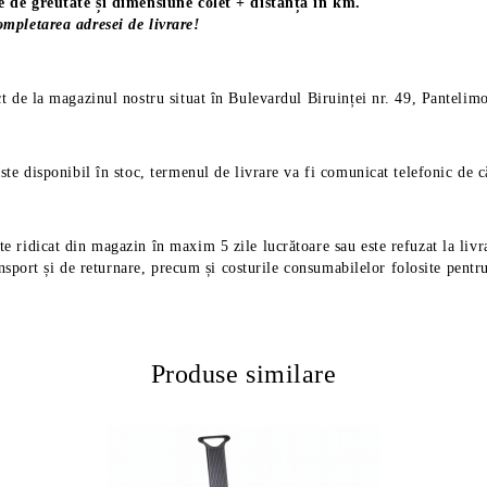
ie de greutate și dimensiune colet + distanța în km.
mpletarea adresei de livrare!
ct de la magazinul nostru situat în Bulevardul Biruinței nr. 49, Pantelimo
ste disponibil în stoc, termenul de livrare va fi comunicat telefonic de 
e ridicat din magazin în maxim 5 zile lucrătoare sau este refuzat la livra
nsport și de returnare, precum și costurile consumabilelor folosite pentru l
Produse similare