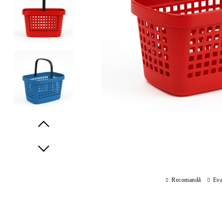
Prev
Next
Recomandă
Eva