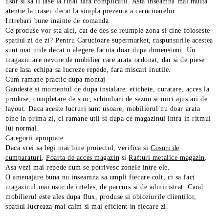
usor si sa il lase la final fara complicatii. Asta inseamna mai multa
atentie la traseu decat la simpla prezenta a carucioarelor.
Intrebari bune inainte de comanda
Ce produse vor sta aici, cat de des se reumple zona si cine foloseste
spatiul zi de zi? Pentru Carucioare supermarket, raspunsurile acestea
sunt mai utile decat o alegere facuta doar dupa dimensiuni. Un
magazin are nevoie de mobilier care arata ordonat, dar si de piese
care lasa echipa sa lucreze repede, fara miscari inutile.
Cum ramane practic dupa montaj
Gandeste si momentul de dupa instalare: etichete, curatare, acces la
produse, completare de stoc, schimbari de sezon si mici ajustari de
layout. Daca aceste lucruri sunt usoare, mobilierul nu doar arata
bine in prima zi, ci ramane util si dupa ce magazinul intra in ritmul
lui normal.
Categorii apropiate
Daca vrei sa legi mai bine proiectul, verifica si
Cosuri de
cumparaturi
,
Poarta de acces magazin
si
Rafturi metalice magazin
.
Asa vezi mai repede cum se potrivesc zonele intre ele.
O amenajare buna nu inseamna sa umpli fiecare colt, ci sa faci
magazinul mai usor de inteles, de parcurs si de administrat. Cand
mobilierul este ales dupa flux, produse si obiceiurile clientilor,
spatiul lucreaza mai calm si mai eficient in fiecare zi.