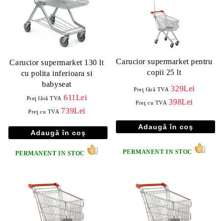
Carucior supermarket pentru
Carucior supermarket 130 lt
copii 25 lt
cu polita inferioara si
babyseat
329Lei
Preţ fără TVA
611Lei
Preţ fără TVA
398Lei
Preţ cu TVA
739Lei
Preţ cu TVA
PERMANENT IN STOC
PERMANENT IN STOC