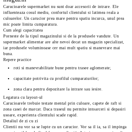
Carucioarele supermarket nu sunt doar accesorii de intrare. Ele
influenteaza cosul mediu, confortul clientului si latimea reala a
culoarelor. Un carucior prea mare pentru spatiu incurca, unul prea
mic poate limita cumparatura.
Cum alegi capacitatea
Porneste de la tipul magazinului si de la produsele vandute. Un
supermarket alimentar are alte nevoi decat un magazin specializat,
iar produsele voluminoase cer mai mult spatiu si manevrare mai
buna.
Repere practice
roti si manevrabilitate bune pentru trasee aglomerate;
capacitate potrivita cu profilul cumparaturilor;
zona clara pentru depozitare la intrare sau iesire.
Legatura cu layout-ul
Carucioarele trebuie testate mental prin culoare, capete de raft si
zona casei de marcat. Daca traseul nu permite intoarceri si depasiri
usoare, experienta clientului scade rapid.
Detaliul de zi cu zi
Clientii nu vor sa se lupte cu un carucior. Vor sa il ia, sa il impinga