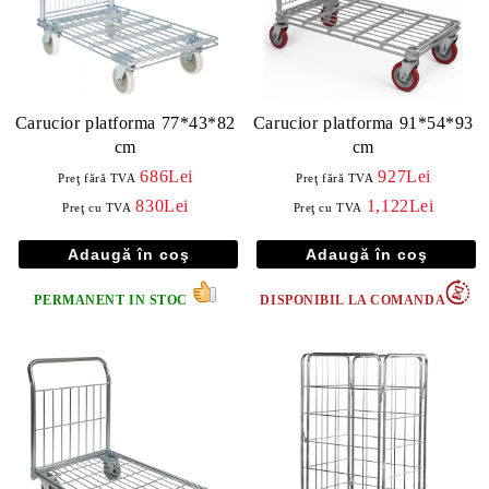
Carucior platforma 77*43*82
Carucior platforma 91*54*93
cm
cm
686Lei
927Lei
Preţ fără TVA
Preţ fără TVA
830Lei
1,122Lei
Preţ cu TVA
Preţ cu TVA
PERMANENT IN STOC
DISPONIBIL LA COMANDA