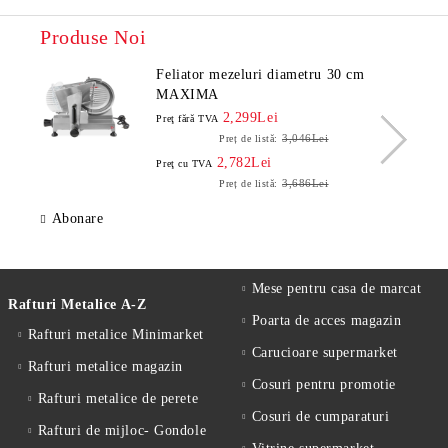
Produse Noi
Feliator mezeluri diametru 30 cm
MAXIMA
2,299Lei
Preţ fără TVA
3,046Lei
Preț de listă:
2,782Lei
Preţ cu TVA
3,686Lei
Preț de listă:
Abonare
Mese pentru casa de marcat
Rafturi Metalice A-Z
Poarta de acces magazin
Rafturi metalice Minimarket
Carucioare supermarket
Rafturi metalice magazin
Cosuri pentru promotie
Rafturi metalice de perete
Cosuri de cumparaturi
Rafturi de mijloc- Gondole