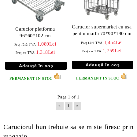
Carucior supermarket cu usa
Carucior platforma
pentru marfa 70*90*190 cm
96*60*102 cm
1,454Lei
Preţ fără TVA
1,089Lei
Preţ fără TVA
1,759Lei
Preţ cu TVA
1,318Lei
Preţ cu TVA
PERMANENT IN STOC
PERMANENT IN STOC
Page 1 of 1
«
»
1
Caruciorul bun trebuie sa se miste firesc prin
magazin