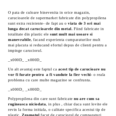
O pata de culoare binevenita in orice magazin,
carucioarele de supermarket fabricate din polypropilena
sunt extra rezistente- de fapt au o
viata de 3 ori mai
lunga decat carucioarele din metal.
Fiind fabricate in
totalitate din plastic ele
sunt mult mai usoare si
manevrabile
, facand experienta cumparaturilor mult
mai placuta si reducand efortul depus de clienti pentru a
impinge caruciorul.
_x000D_ _x000D_
Un alt avantaj este faptul ca
acest tip de carucioare nu
vor fi furate pentru a fi vandute la fier vechi
- o reala
problema cu care multe magazine se confrunta.
_x000D_ _x000D_
Polypropilena din care sunt fabricate
nu are cum sa
rugineasca niciodata
, in plus , chiar daca sunt lovite ele
revin la forma initiala, o calitate specifica acestui tip de
plastic.
Zgomotul
facut de caruciorul de cumparaturi