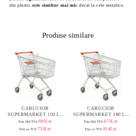
din plastic
este simtitor mai mic
decat la cele metalice.
Produse similare
CARUCIOR
CARUCIOR
SUPERMARKET 150 LT
SUPERMARKET 180 LT
CU BABYSEAT
CU BABYSEAT
605Lei
673Lei
Preţ fără TVA
Preţ fără TVA
732Lei
814Lei
Preţ cu TVA
Preţ cu TVA