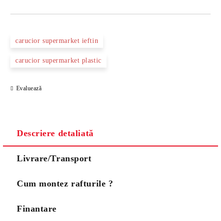
DOAR 3 CÂMPURI DE COMPLETAT
carucior supermarket ieftin
carucior supermarket plastic
Evaluează
Noi vă vom contacta pentru finalizarea comenzii.
Descriere detaliată
Livrare/Transport
Cum montez rafturile ?
Finantare