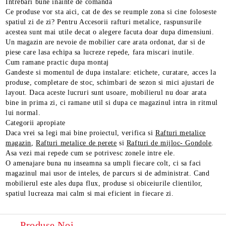
Intrebari bune inainte de comanda
Ce produse vor sta aici, cat de des se reumple zona si cine foloseste
spatiul zi de zi? Pentru Accesorii rafturi metalice, raspunsurile
acestea sunt mai utile decat o alegere facuta doar dupa dimensiuni.
Un magazin are nevoie de mobilier care arata ordonat, dar si de
piese care lasa echipa sa lucreze repede, fara miscari inutile.
Cum ramane practic dupa montaj
Gandeste si momentul de dupa instalare: etichete, curatare, acces la
produse, completare de stoc, schimbari de sezon si mici ajustari de
layout. Daca aceste lucruri sunt usoare, mobilierul nu doar arata
bine in prima zi, ci ramane util si dupa ce magazinul intra in ritmul
lui normal.
Categorii apropiate
Daca vrei sa legi mai bine proiectul, verifica si
Rafturi metalice
magazin
,
Rafturi metalice de perete
si
Rafturi de mijloc- Gondole
.
Asa vezi mai repede cum se potrivesc zonele intre ele.
O amenajare buna nu inseamna sa umpli fiecare colt, ci sa faci
magazinul mai usor de inteles, de parcurs si de administrat. Cand
mobilierul este ales dupa flux, produse si obiceiurile clientilor,
spatiul lucreaza mai calm si mai eficient in fiecare zi.
Produse Noi