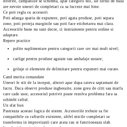
diferite, campaniile se schimba, apar categorii noi, iar raftul de baza
are nevoie uneori de completari ca sa lucreze mai bine.
Ce poti regla cu accesorii
Poti adauga spatiu de expunere, poti agata produse, poti separa
zone, poti proteja marginile sau poti face etichetarea mai clara.
Accesoriile bune nu sunt decor, ci instrumente pentru ordine si
adaptare.
Repere practice
polite suplimentare pentru categorii care cer mai mult nivel;
carlige pentru produse agatate sau ambalaje usoare;
grilaje si elemente de delimitare pentru expuneri mai curate.
Cand merita comandate
Uneori le stii de la inceput, alteori apar dupa cateva saptamani de
lucru. Daca observi produse inghesuite, zone greu de citit sau marfa
care cade usor, accesoriul potrivit poate rezolva problema fara sa
schimbi raftul.
Un sfat bun
Pastreaza aceeasi logica de sistem. Accesoriile trebuie sa fie
compatibile cu rafturile existente, altfel micile completari se
transforma in improvizatii care arata rau si functioneaza slab.