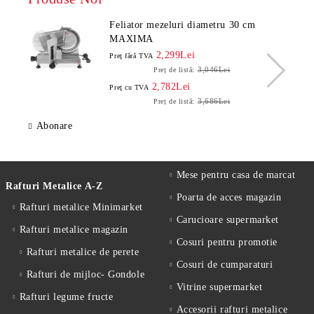
Feliator mezeluri diametru 30 cm
MAXIMA
2,299Lei
Preţ fără TVA
3,046Lei
Preț de listă:
2,782Lei
Preţ cu TVA
3,686Lei
Preț de listă:
Abonare
Mese pentru casa de marcat
Rafturi Metalice A-Z
Poarta de acces magazin
Rafturi metalice Minimarket
Carucioare supermarket
Rafturi metalice magazin
Cosuri pentru promotie
Rafturi metalice de perete
Cosuri de cumparaturi
Rafturi de mijloc- Gondole
Vitrine supermarket
Rafturi legume fructe
Accesorii rafturi metalice