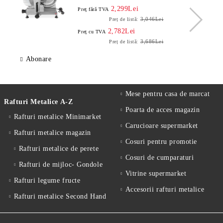
2,299Lei
Preţ fără TVA
3,046Lei
Preț de listă:
2,782Lei
Preţ cu TVA
3,686Lei
Preț de listă:
Abonare
Mese pentru casa de marcat
Rafturi Metalice A-Z
Poarta de acces magazin
Rafturi metalice Minimarket
Carucioare supermarket
Rafturi metalice magazin
Cosuri pentru promotie
Rafturi metalice de perete
Cosuri de cumparaturi
Rafturi de mijloc- Gondole
Vitrine supermarket
Rafturi legume fructe
Accesorii rafturi metalice
Rafturi metalice Second Hand