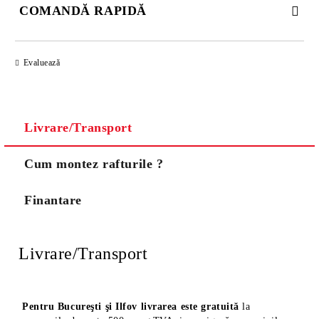
COMANDĂ RAPIDĂ
DOAR 3 CÂMPURI DE COMPLETAT
Evaluează
Livrare/Transport
Noi vă vom contacta pentru finalizarea comenzii.
Cum montez rafturile ?
Finantare
Livrare/Transport
Pentru Bucureşti şi Ilfov livrarea este gratuită
la