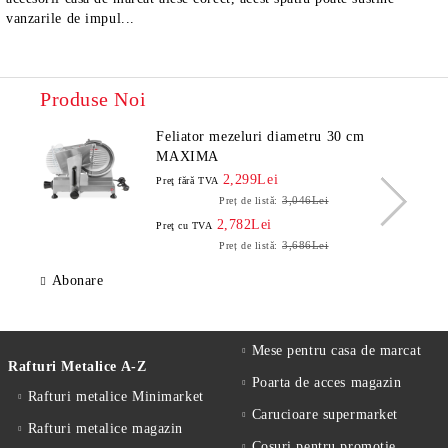
vanzarile de impul...
Produse Noi
Feliator mezeluri diametru 30 cm
MAXIMA
2,299Lei
Preţ fără TVA
3,046Lei
Preț de listă:
2,782Lei
Preţ cu TVA
3,686Lei
Preț de listă:
Abonare
Mese pentru casa de marcat
Rafturi Metalice A-Z
Poarta de acces magazin
Rafturi metalice Minimarket
Carucioare supermarket
Rafturi metalice magazin
Cosuri pentru promotie