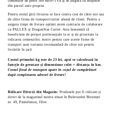
comenzile de peste 500 euro+TVA și se asigură cu mașinile
din parcul auto propriu.
Pentru restul ţării livrarea se face contra cost de către noi sau
de către firma de transport/curier aleasă de client. Pentru a
asigura timpi de livrare optimi avem contracte de colaborare
cu PALLEX și DragonStar Curier. Asta înseamnă că
beneficiem de prețuri preferențiale la ei și de prioritate la
ridicarea comenzilor, motiv pentru care aceste firme de
transport sunt varianta recomandată de către noi pentru
livrările în țară.
Costul primului kg este de 23 lei, apoi se calculează în
funcție de greutate și dimensiune colet + distanța în km.
Costul final de transport apare în coșul de cumpărături
după completarea adresei de livrare!
Ridicare Directă din Magazin:
Produsele pot fi ridicate și
direct de la magazinul nostru situat în Bulevardul Biruinței
nr. 49, Pantelimon, Ilfov.