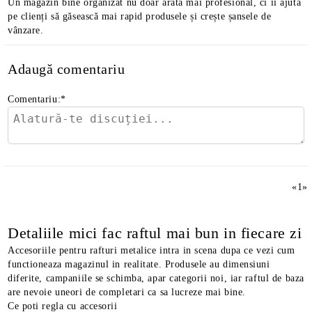
Un magazin bine organizat nu doar arată mai profesional, ci îi ajută
pe clienți să găsească mai rapid produsele și crește șansele de
vânzare.
Adaugă comentariu
Comentariu:
*
«
1
»
Detaliile mici fac raftul mai bun in fiecare zi
Accesoriile pentru rafturi metalice intra in scena dupa ce vezi cum
functioneaza magazinul in realitate. Produsele au dimensiuni
diferite, campaniile se schimba, apar categorii noi, iar raftul de baza
are nevoie uneori de completari ca sa lucreze mai bine.
Ce poti regla cu accesorii