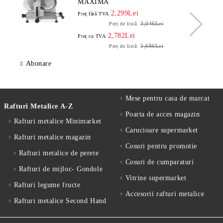
MAXIMA
2,299Lei
Preţ fără TVA
3,046Lei
Preț de listă:
2,782Lei
Preţ cu TVA
3,686Lei
Preț de listă:
Abonare
Mese pentru casa de marcat
Rafturi Metalice A-Z
Poarta de acces magazin
Rafturi metalice Minimarket
Carucioare supermarket
Rafturi metalice magazin
Cosuri pentru promotie
Rafturi metalice de perete
Cosuri de cumparaturi
Rafturi de mijloc- Gondole
Vitrine supermarket
Rafturi legume fructe
Accesorii rafturi metalice
Rafturi metalice Second Hand