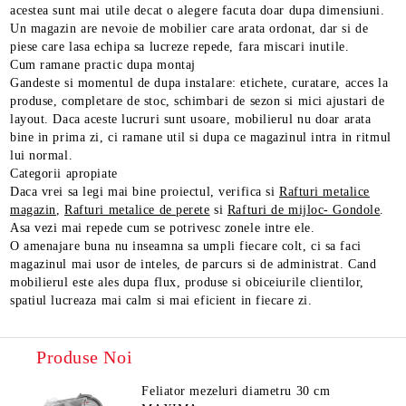
acestea sunt mai utile decat o alegere facuta doar dupa dimensiuni.
Un magazin are nevoie de mobilier care arata ordonat, dar si de
piese care lasa echipa sa lucreze repede, fara miscari inutile.
Cum ramane practic dupa montaj
Gandeste si momentul de dupa instalare: etichete, curatare, acces la
produse, completare de stoc, schimbari de sezon si mici ajustari de
layout. Daca aceste lucruri sunt usoare, mobilierul nu doar arata
bine in prima zi, ci ramane util si dupa ce magazinul intra in ritmul
lui normal.
Categorii apropiate
Daca vrei sa legi mai bine proiectul, verifica si
Rafturi metalice
magazin
,
Rafturi metalice de perete
si
Rafturi de mijloc- Gondole
.
Asa vezi mai repede cum se potrivesc zonele intre ele.
O amenajare buna nu inseamna sa umpli fiecare colt, ci sa faci
magazinul mai usor de inteles, de parcurs si de administrat. Cand
mobilierul este ales dupa flux, produse si obiceiurile clientilor,
spatiul lucreaza mai calm si mai eficient in fiecare zi.
Produse Noi
Feliator mezeluri diametru 30 cm