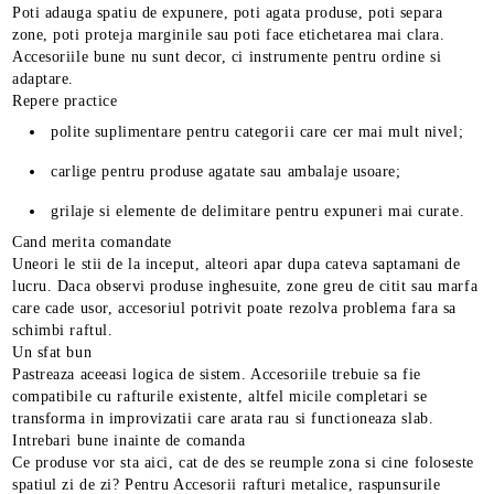
Poti adauga spatiu de expunere, poti agata produse, poti separa
zone, poti proteja marginile sau poti face etichetarea mai clara.
Accesoriile bune nu sunt decor, ci instrumente pentru ordine si
adaptare.
Repere practice
polite suplimentare pentru categorii care cer mai mult nivel;
carlige pentru produse agatate sau ambalaje usoare;
grilaje si elemente de delimitare pentru expuneri mai curate.
Cand merita comandate
Uneori le stii de la inceput, alteori apar dupa cateva saptamani de
lucru. Daca observi produse inghesuite, zone greu de citit sau marfa
care cade usor, accesoriul potrivit poate rezolva problema fara sa
schimbi raftul.
Un sfat bun
Pastreaza aceeasi logica de sistem. Accesoriile trebuie sa fie
compatibile cu rafturile existente, altfel micile completari se
transforma in improvizatii care arata rau si functioneaza slab.
Intrebari bune inainte de comanda
Ce produse vor sta aici, cat de des se reumple zona si cine foloseste
spatiul zi de zi? Pentru Accesorii rafturi metalice, raspunsurile