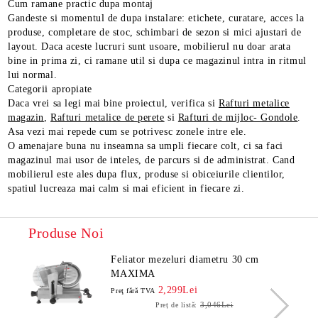
Cum ramane practic dupa montaj
Gandeste si momentul de dupa instalare: etichete, curatare, acces la
produse, completare de stoc, schimbari de sezon si mici ajustari de
layout. Daca aceste lucruri sunt usoare, mobilierul nu doar arata
bine in prima zi, ci ramane util si dupa ce magazinul intra in ritmul
lui normal.
Categorii apropiate
Daca vrei sa legi mai bine proiectul, verifica si
Rafturi metalice
magazin
,
Rafturi metalice de perete
si
Rafturi de mijloc- Gondole
.
Asa vezi mai repede cum se potrivesc zonele intre ele.
O amenajare buna nu inseamna sa umpli fiecare colt, ci sa faci
magazinul mai usor de inteles, de parcurs si de administrat. Cand
mobilierul este ales dupa flux, produse si obiceiurile clientilor,
spatiul lucreaza mai calm si mai eficient in fiecare zi.
Produse Noi
Feliator mezeluri diametru 30 cm
MAXIMA
2,299Lei
Preţ fără TVA
3,046Lei
Preț de listă: