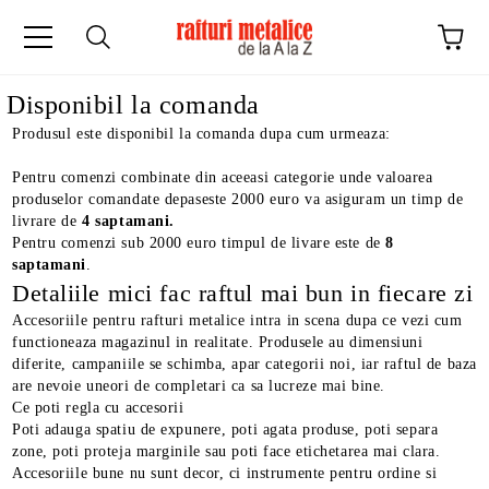
Disponibil la comanda
Produsul este disponibil la comanda dupa cum urmeaza:
Pentru comenzi combinate din aceeasi categorie unde valoarea
produselor comandate depaseste 2000 euro va asiguram un timp de
livrare de
4 saptamani.
Pentru comenzi sub 2000 euro timpul de livare este de
8
saptamani
.
Detaliile mici fac raftul mai bun in fiecare zi
Accesoriile pentru rafturi metalice intra in scena dupa ce vezi cum
functioneaza magazinul in realitate. Produsele au dimensiuni
diferite, campaniile se schimba, apar categorii noi, iar raftul de baza
are nevoie uneori de completari ca sa lucreze mai bine.
Ce poti regla cu accesorii
Poti adauga spatiu de expunere, poti agata produse, poti separa
zone, poti proteja marginile sau poti face etichetarea mai clara.
Accesoriile bune nu sunt decor, ci instrumente pentru ordine si