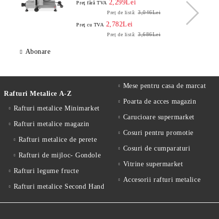
2,299Lei
Preţ fără TVA
3,046Lei
Preț de listă:
2,782Lei
Preţ cu TVA
3,686Lei
Preț de listă:
Abonare
Mese pentru casa de marcat
Rafturi Metalice A-Z
Poarta de acces magazin
Rafturi metalice Minimarket
Carucioare supermarket
Rafturi metalice magazin
Cosuri pentru promotie
Rafturi metalice de perete
Cosuri de cumparaturi
Rafturi de mijloc- Gondole
Vitrine supermarket
Rafturi legume fructe
Accesorii rafturi metalice
Rafturi metalice Second Hand