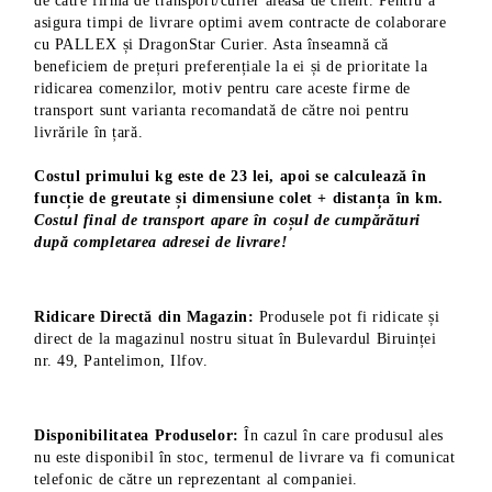
de către firma de transport/curier aleasă de client. Pentru a
asigura timpi de livrare optimi avem contracte de colaborare
cu PALLEX și DragonStar Curier. Asta înseamnă că
beneficiem de prețuri preferențiale la ei și de prioritate la
ridicarea comenzilor, motiv pentru care aceste firme de
transport sunt varianta recomandată de către noi pentru
livrările în țară.
Costul primului kg este de 23 lei, apoi se calculează în
funcție de greutate și dimensiune colet + distanța în km.
Costul final de transport apare în coșul de cumpărături
după completarea adresei de livrare!
Ridicare Directă din Magazin:
Produsele pot fi ridicate și
direct de la magazinul nostru situat în Bulevardul Biruinței
nr. 49, Pantelimon, Ilfov.
Disponibilitatea Produselor:
În cazul în care produsul ales
nu este disponibil în stoc, termenul de livrare va fi comunicat
telefonic de către un reprezentant al companiei.