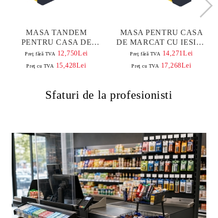
MASA TANDEM
MASA PENTRU CASA
PENTRU CASA DE
DE MARCAT CU IESIRE
MARCAT 3,1 M, CU
PE COLT 2,2 M, CU
12,750Lei
14,271Lei
Preţ fără TVA
Preţ fără TVA
BANDA SI RAMA DIN
BANDA SI RAMA DIN
15,428Lei
17,268Lei
Preţ cu TVA
Preţ cu TVA
ALUMINIU
ALUMINIU
Sfaturi de la profesionisti