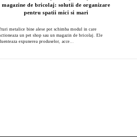
magazine de bricolaj: solutii de organizare
Ghid
pentru spatii mici si mari
fturi metalice bine alese pot schimba modul in care
Afla cum 
nctioneaza un pet shop sau un magazin de bricolaj. Ele
rafturi m
fluenteaza expunerea produselor, acce...
ul
Feliator mezeluri cu diametrul
Feli
de 27,5 cm, fabricat in Italia
de 2
2,219Lei
Preţ fără TVA
Preţ 
2,883Lei
Preț de listă:
2,685Lei
Preţ cu TVA
Preţ
3,488Lei
Preț de listă: