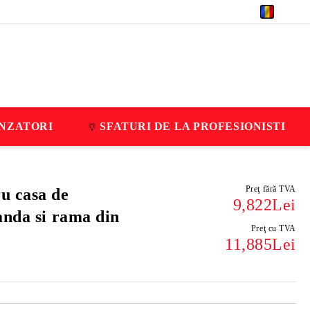
RON
NZATORI
SFATURI DE LA PROFESIONISTI
Preţ fără TVA
u casa de
9,822Lei
anda si rama din
Preţ cu TVA
11,885Lei