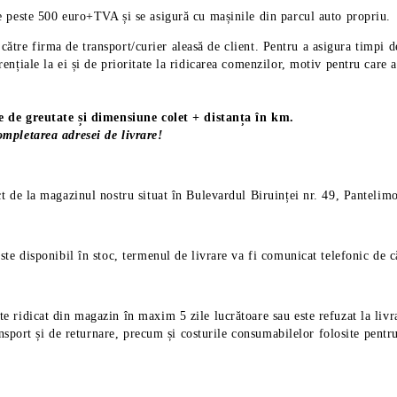
 peste 500 euro+TVA și se asigură cu mașinile din parcul auto propriu.
de către firma de transport/curier aleasă de client. Pentru a asigura tim
nțiale la ei și de prioritate la ridicarea comenzilor, motiv pentru care 
ie de greutate și dimensiune colet + distanța în km.
mpletarea adresei de livrare!
ct de la magazinul nostru situat în Bulevardul Biruinței nr. 49, Pantelimo
ste disponibil în stoc, termenul de livrare va fi comunicat telefonic de 
e ridicat din magazin în maxim 5 zile lucrătoare sau este refuzat la livra
nsport și de returnare, precum și costurile consumabilelor folosite pentru l