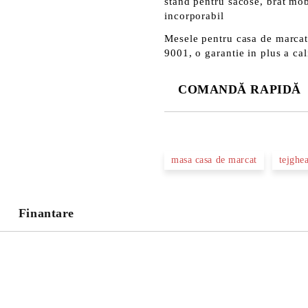
stand pentru sacose, brat mob
incorporabil
Mesele pentru casa de marcat
9001, o garantie in plus a cal
COMANDĂ RAPIDĂ
DOAR 3 CÂMPURI DE COMPLE
masa casa de marcat
tejghe
Noi vă vom contacta pentru finaliz
Finantare