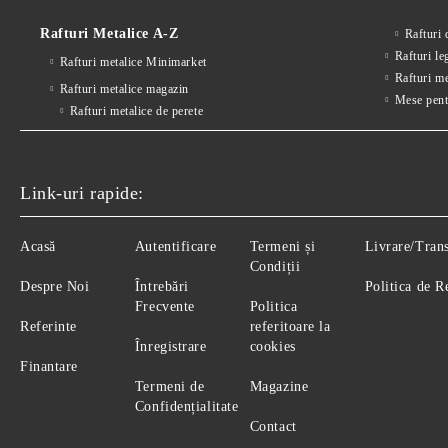
Rafturi Metalice A-Z
Rafturi
Rafturi le
Rafturi metalice Minimarket
Rafturi m
Rafturi metalice magazin
Mese pent
Rafturi metalice de perete
Link-uri rapide:
Acasă
Autentificare
Termeni și
Livrare/Tran
Condiții
Despre Noi
Întrebări
Politica de R
Frecvente
Politica
Referinte
referitoare la
Înregistrare
cookies
Finantare
Termeni de
Magazine
Confidențialitate
Contact