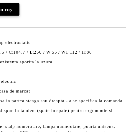
p electrostatic
.5 / C:104.7 / L:250 / W:55 / W1:112 / H:86
zistenta sporita la uzura
electric
 casa de marcat
sa in partea stanga sau dreapta - a se specifica la comanda
dispun in tandem (spate in spate) pentru ergonomie si
le: stalp numerotare, lampa numerotare, poarta unisens,