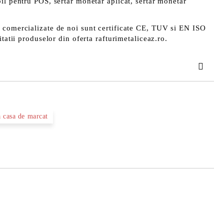
il pentru POS, sertar monetar aplicat, sertar monetar
 comercializate de noi sunt certificate CE, TUV si EN ISO
itatii produselor din oferta rafturimetaliceaz.ro.
TAT
a casa de marcat
area comenzii.