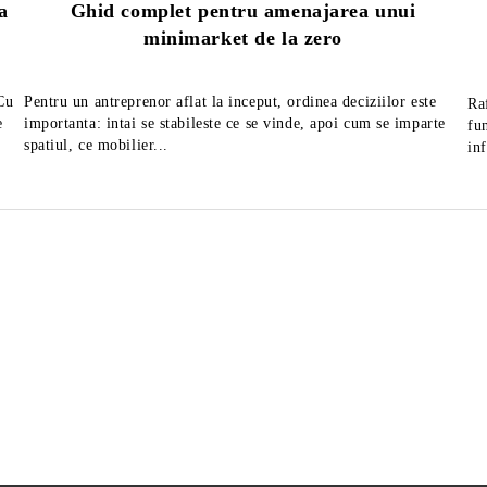
a
Ghid complet pentru amenajarea unui
minimarket de la zero
 Cu
Pentru un antreprenor aflat la inceput, ordinea deciziilor este
Ra
e
importanta: intai se stabileste ce se vinde, apoi cum se imparte
fu
spatiul, ce mobilier...
in
tor mezeluri diametru 25
Feliator mezeluri cu diametr
MAXIMA
de 30 cm, fabricat in Italia
1,663Lei
2,822Lei
ără TVA
Preţ fără TVA
2,219Lei
3,666Lei
Preț de listă:
Preț de listă:
2,012Lei
3,415Lei
u TVA
Preţ cu TVA
2,685Lei
4,436Lei
Preț de listă:
Preț de listă: