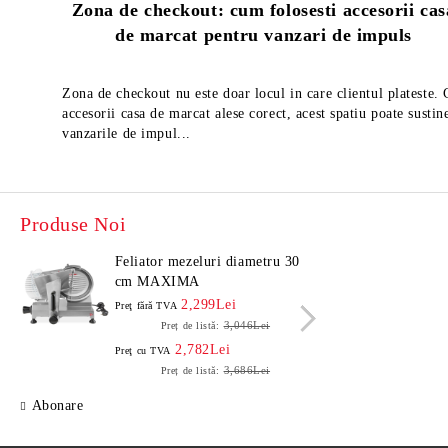
Zona de checkout: cum folosesti accesorii cas
de marcat pentru vanzari de impuls
Zona de checkout nu este doar locul in care clientul plateste.
accesorii casa de marcat alese corect, acest spatiu poate sustin
vanzarile de impul...
Produse Noi
Feliator mezeluri diametru 30
Felia
cm MAXIMA
cm 
2,299Lei
Preţ fără TVA
Preţ f
3,046Lei
Preț de listă:
2,782Lei
Preţ cu TVA
Preţ c
3,686Lei
Preț de listă:
Abonare