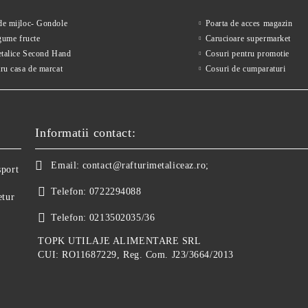
 de mijloc- Gondole
Poarta de acces magazin
gume fructe
Carucioare supermarket
etalice Second Hand
Cosuri pentru promotie
ru casa de marcat
Cosuri de cumparaturi
Informatii contact:
Email:
contact@rafturimetaliceaz.ro;
sport
Telefon:
0722294088
etur
Telefon:
0213502035/36
TOPK UTILAJE ALIMENTARE SRL
CUI: RO11687229, Reg. Com. J23/3664/2013