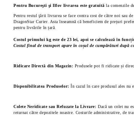
Pentru Bucureşti şi Ilfov livrarea este gratuită
la comenzile de
Pentru restul ţării livrarea se face contra cost de către noi sau 
DragonStar Curier. Asta înseamnă că beneficiem de prețuri prefere
pentru livrările în țară.
Costul primului kg este de 23 lei, apoi se calculează în funcț
Costul final de transport apare în coșul de cumpărături după co
Ridicare Directă din Magazin:
Produsele pot fi ridicate și dire
Disponibilitatea Produselor:
În cazul în care produsul ales nu e
Colete Neridicate sau Refuzate la Livrare:
Dacă un colet nu est
returnat către depozitele noastre. Costurile administrative, de tra