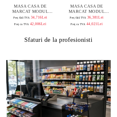
MASA CASA DE
MASA CASA DE
MARCAT MODUL
MARCAT MODUL
DUBLU 3,3 M, CU 2
DUBLU 3,7 M, CU 2
34,716Lei
36,381Lei
Preţ fără TVA
Preţ fără TVA
BENZI SI RAMA DIN
BENZI SI RAMA DIN
42,006Lei
44,021Lei
Preţ cu TVA
Preţ cu TVA
ALUMINIU
ALUMINIU
Sfaturi de la profesionisti