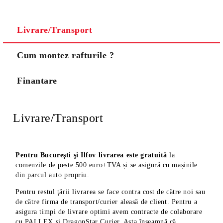
Noi vă vom contacta pentru finalizarea comenzii.
Livrare/Transport
Cum montez rafturile ?
Finantare
Livrare/Transport
Pentru Bucureşti şi Ilfov livrarea este gratuită
la
comenzile de peste 500 euro+TVA și se asigură cu mașinile
din parcul auto propriu.
Pentru restul ţării livrarea se face contra cost de către noi sau
de către firma de transport/curier aleasă de client. Pentru a
asigura timpi de livrare optimi avem contracte de colaborare
cu PALLEX și DragonStar Curier. Asta înseamnă că