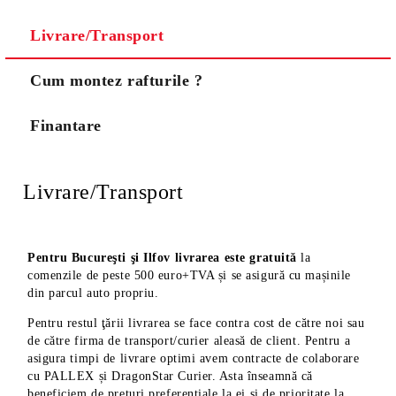
Livrare/Transport
Noi vă vom contacta pentru finalizarea comenzii.
Cum montez rafturile ?
Finantare
Livrare/Transport
Pentru Bucureşti şi Ilfov livrarea este gratuită
la
comenzile de peste 500 euro+TVA și se asigură cu mașinile
din parcul auto propriu.
Pentru restul ţării livrarea se face contra cost de către noi sau
de către firma de transport/curier aleasă de client. Pentru a
asigura timpi de livrare optimi avem contracte de colaborare
cu PALLEX și DragonStar Curier. Asta înseamnă că
beneficiem de prețuri preferențiale la ei și de prioritate la