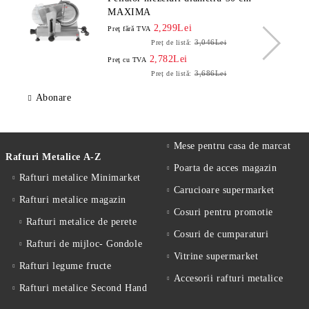
MAXIMA
2,299Lei
Preţ fără TVA
3,046Lei
Preț de listă:
2,782Lei
Preţ cu TVA
3,686Lei
Preț de listă:
Abonare
Mese pentru casa de marcat
Rafturi Metalice A-Z
Poarta de acces magazin
Rafturi metalice Minimarket
Carucioare supermarket
Rafturi metalice magazin
Cosuri pentru promotie
Rafturi metalice de perete
Cosuri de cumparaturi
Rafturi de mijloc- Gondole
Vitrine supermarket
Rafturi legume fructe
Accesorii rafturi metalice
Rafturi metalice Second Hand