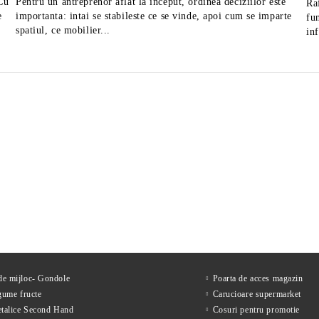
 Cu
Pentru un antreprenor aflat la inceput, ordinea deciziilor este
Ra
e
importanta: intai se stabileste ce se vinde, apoi cum se imparte
fu
spatiul, ce mobilier...
in
tor mezeluri diametru 25
Feliator mezeluri cu diametr
MAXIMA
de 30 cm, fabricat in Italia
1,663Lei
2,822Lei
ără TVA
Preţ fără TVA
2,219Lei
3,666Lei
Preț de listă:
Preț de listă:
2,012Lei
3,415Lei
u TVA
Preţ cu TVA
2,685Lei
4,436Lei
Preț de listă:
Preț de listă:
 de mijloc- Gondole
Poarta de acces magazin
gume fructe
Carucioare supermarket
etalice Second Hand
Cosuri pentru promotie