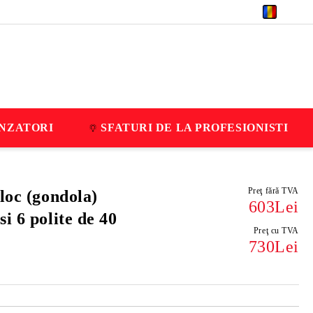
RON
NZATORI
SFATURI DE LA PROFESIONISTI
Preţ fără TVA
loc (gondola)
603Lei
i 6 polite de 40
Preţ cu TVA
730Lei