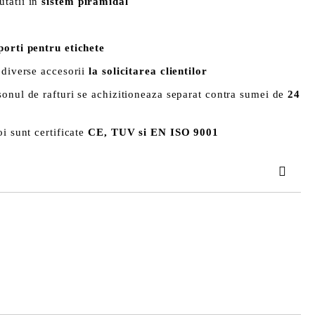
tatii in
sistem piramidal
porti pentru etichete
 diverse accesorii
la solicitarea clientilor
sonul de rafturi se achizitioneaza separat contra sumei de
24
i sunt certificate
CE, TUV si EN ISO 9001
TAT
area comenzii.