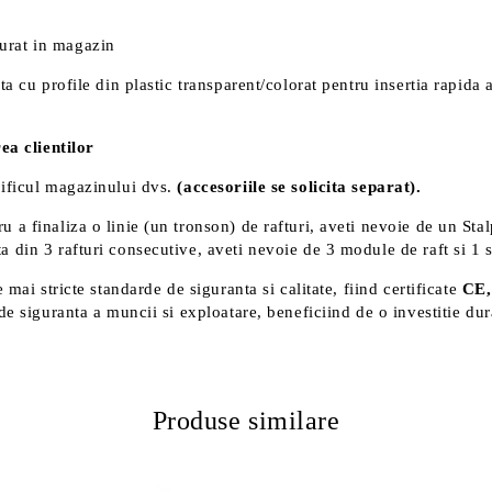
urat in magazin
ta cu profile din plastic transparent/colorat pentru insertia rapida 
ea clientilor
cificul magazinului dvs.
(accesoriile se solicita separat).
tru a finaliza o linie (un tronson) de rafturi, aveti nevoie de un St
a din 3 rafturi consecutive, aveti nevoie de 3 module de raft si 1 
mai stricte standarde de siguranta si calitate, fiind certificate
CE,
de siguranta a muncii si exploatare, beneficiind de o investitie du
Produse similare