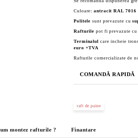
Se recomanda dispunerea greu
Culoare:
antracit RAL 7016
Politele
sunt prevazute cu
su
Rafturile
pot fi prevazute cu
Terminalul
care incheie tron
euro +TVA
Rafturile comercializate de no
COMANDĂ RAPIDĂ
DOAR 3 CÂMPURI DE COMPLE
raft de paine
Noi vă vom contacta pentru finaliz
um montez rafturile ?
Finantare