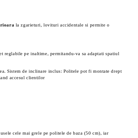
erioara
la zgarieturi, lovituri accidentale si permite o
et reglabile pe inaltime, permitandu-va sa adaptati spatiul
a. Sistem de inclinare inclus: Politele pot fi montate drept
tand accesul clientilor
dusele cele mai grele pe politele de baza (50 cm), iar