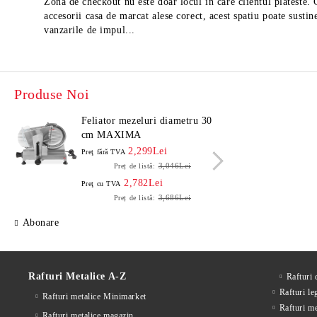
Zona de checkout nu este doar locul in care clientul plateste.
accesorii casa de marcat alese corect, acest spatiu poate sustin
vanzarile de impul...
Produse Noi
Feliator mezeluri diametru 30
Felia
cm MAXIMA
cm 
2,299Lei
Preţ fără TVA
Preţ f
3,046Lei
Preț de listă:
2,782Lei
Preţ cu TVA
Preţ c
3,686Lei
Preț de listă:
Abonare
Rafturi Metalice A-Z
Rafturi
Rafturi le
Rafturi metalice Minimarket
Rafturi m
Rafturi metalice magazin