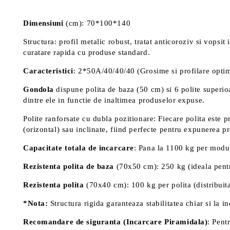
Dimensiuni
(cm): 70*100*140
Structura: profil metalic robust, tratat anticoroziv si vopsi
curatare rapida cu produse standard.
Caracteristici
: 2*50A/40/40/40 (Grosime si profilare optimi
Gondola
dispune polita de baza (50 cm) si 6 polite superioa
dintre ele in functie de inaltimea produselor expuse.
Polite ranforsate cu dubla pozitionare: Fiecare polita este 
(orizontal) sau inclinate, fiind perfecte pentru expunerea pr
Capacitate totala de incarcare
: Pana la 1100 kg per modul
Rezistenta polita de baza
(70x50 cm): 250 kg (ideala pentru
Rezistenta polita
(70x40 cm): 100 kg per polita (distribuit
*Nota:
Structura rigida garanteaza stabilitatea chiar si la 
Recomandare de siguranta (Incarcare Piramidala)
: Pent