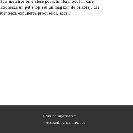
fturi metalice bine alese pot schimba modul in care
Afla cum 
nctioneaza un pet shop sau un magazin de bricolaj. Ele
rafturi m
fluenteaza expunerea produselor, acce...
ul
Feliator mezeluri cu diametrul
Feli
de 27,5 cm, fabricat in Italia
de 2
2,219Lei
Preţ fără TVA
Preţ 
2,883Lei
Preț de listă:
2,685Lei
Preţ cu TVA
Preţ
3,488Lei
Preț de listă:
Vitrine supermarket
Accesorii rafturi metalice