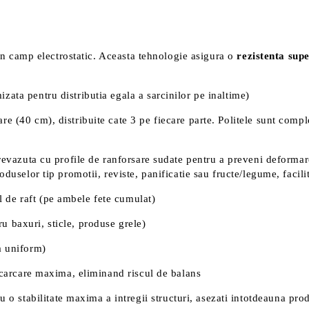
t in camp electrostatic. Aceasta tehnologie asigura o
rezistenta sup
zata pentru distributia egala a sarcinilor pe inaltime)
re (40 cm), distribuite cate 3 pe fiecare parte. Politele sunt compl
prevazuta cu profile de ranforsare sudate pentru a preveni deformare
oduselor tip promotii, reviste, panificatie sau fructe/legume, facili
 de raft (pe ambele fete cumulat)
 baxuri, sticle, produse grele)
a uniform)
incarcare maxima, eliminand riscul de balans
ru o stabilitate maxima a intregii structuri, asezati intotdeauna pro