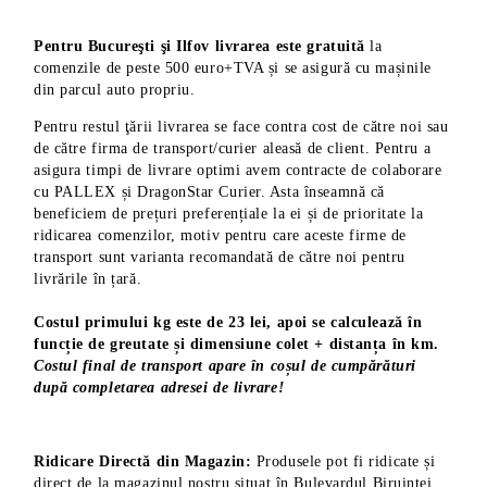
Pentru Bucureşti şi Ilfov livrarea este gratuită
la
comenzile de peste 500 euro+TVA și se asigură cu mașinile
din parcul auto propriu.
Pentru restul ţării livrarea se face contra cost de către noi sau
de către firma de transport/curier aleasă de client. Pentru a
asigura timpi de livrare optimi avem contracte de colaborare
cu PALLEX și DragonStar Curier. Asta înseamnă că
beneficiem de prețuri preferențiale la ei și de prioritate la
ridicarea comenzilor, motiv pentru care aceste firme de
transport sunt varianta recomandată de către noi pentru
livrările în țară.
Costul primului kg este de 23 lei, apoi se calculează în
funcție de greutate și dimensiune colet + distanța în km.
Costul final de transport apare în coșul de cumpărături
după completarea adresei de livrare!
Ridicare Directă din Magazin:
Produsele pot fi ridicate și
direct de la magazinul nostru situat în Bulevardul Biruinței