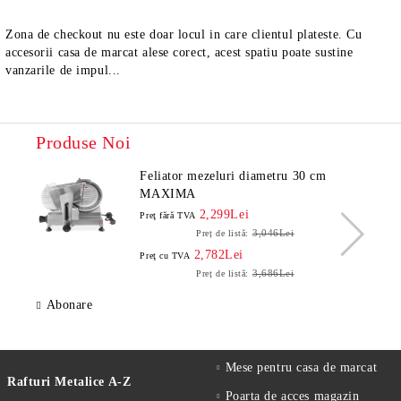
Zona de checkout nu este doar locul in care clientul plateste. Cu
accesorii casa de marcat alese corect, acest spatiu poate sustine
vanzarile de impul...
Produse Noi
Feliator mezeluri diametru 30 cm
MAXIMA
2,299Lei
Preţ fără TVA
3,046Lei
Preț de listă:
2,782Lei
Preţ cu TVA
3,686Lei
Preț de listă:
Abonare
Mese pentru casa de marcat
Rafturi Metalice A-Z
Poarta de acces magazin