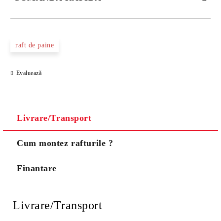
DOAR 3 CÂMPURI DE COMPLETAT
raft de paine
Evaluează
Noi vă vom contacta pentru finalizarea comenzii.
Livrare/Transport
Cum montez rafturile ?
Finantare
Livrare/Transport