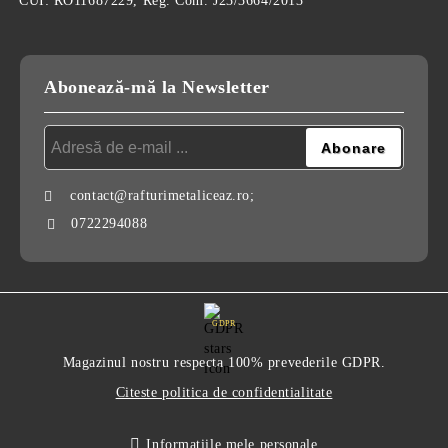
CUI: RO11687229, Reg. Com. J23/3664/2013
Abonează-mă la Newsletter
contact@rafturimetaliceaz.ro;
0722294088
GDPR
Magazinul nostru respecta 100% prevederile GDPR.
Citeste politica de confidentialitate
Informatiile mele personale