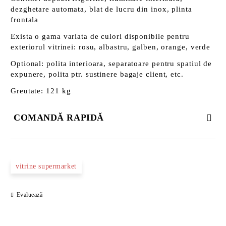
dezghetare automata, blat de lucru din inox, plinta
frontala
Exista o gama variata de culori disponibile pentru
exteriorul vitrinei: rosu, albastru, galben, orange, verde
Optional: polita interioara, separatoare pentru spatiul de
expunere, polita ptr. sustinere bagaje client, etc.
Greutate: 121 kg
COMANDĂ RAPIDĂ
DOAR 3 CÂMPURI DE COMPLETAT
vitrine supermarket
Evaluează
Noi vă vom contacta pentru finalizarea comenzii.