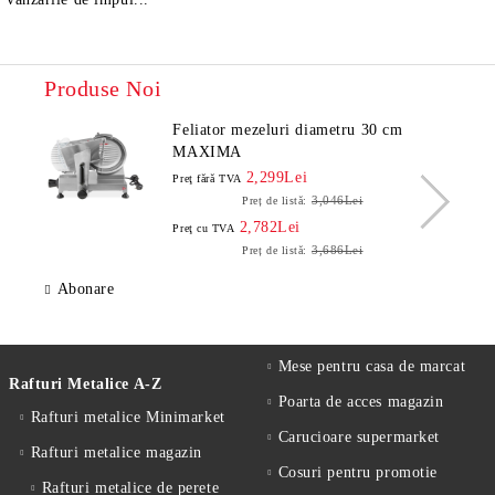
Produse Noi
Feliator mezeluri diametru 30 cm
MAXIMA
2,299Lei
Preţ fără TVA
3,046Lei
Preț de listă:
2,782Lei
Preţ cu TVA
3,686Lei
Preț de listă:
Abonare
Mese pentru casa de marcat
Rafturi Metalice A-Z
Poarta de acces magazin
Rafturi metalice Minimarket
Carucioare supermarket
Rafturi metalice magazin
Cosuri pentru promotie
Rafturi metalice de perete