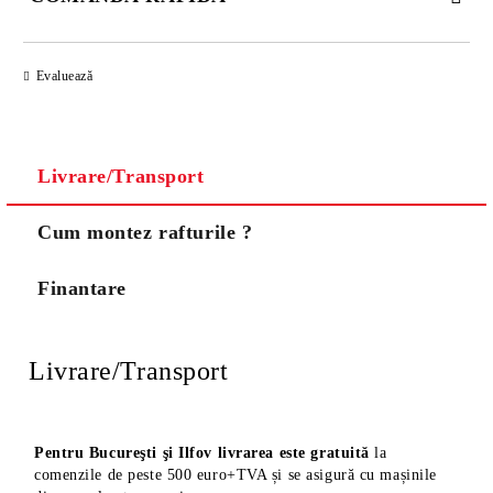
DOAR 3 CÂMPURI DE COMPLETAT
Evaluează
Livrare/Transport
Noi vă vom contacta pentru finalizarea comenzii.
Cum montez rafturile ?
Finantare
Livrare/Transport
Pentru Bucureşti şi Ilfov livrarea este gratuită
la
comenzile de peste 500 euro+TVA și se asigură cu mașinile