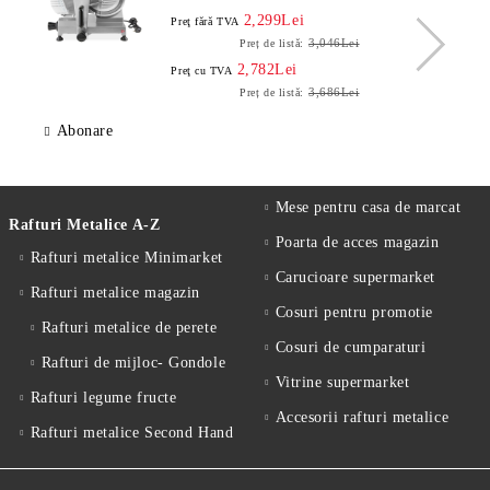
2,299Lei
Preţ fără TVA
3,046Lei
Preț de listă:
2,782Lei
Preţ cu TVA
3,686Lei
Preț de listă:
Abonare
Mese pentru casa de marcat
Rafturi Metalice A-Z
Poarta de acces magazin
Rafturi metalice Minimarket
Carucioare supermarket
Rafturi metalice magazin
Cosuri pentru promotie
Rafturi metalice de perete
Cosuri de cumparaturi
Rafturi de mijloc- Gondole
Vitrine supermarket
Rafturi legume fructe
Accesorii rafturi metalice
Rafturi metalice Second Hand