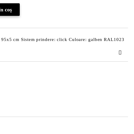
: 95x5 cm Sistem prindere: click Culoare: galben RAL1023
TAT
area comenzii.