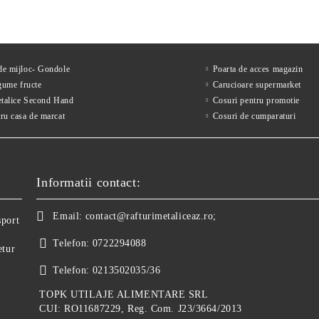
 de mijloc- Gondole
Poarta de acces magazin
gume fructe
Carucioare supermarket
etalice Second Hand
Cosuri pentru promotie
ru casa de marcat
Cosuri de cumparaturi
Informatii contact:
Email:
contact@rafturimetaliceaz.ro;
sport
Telefon:
0722294088
etur
Telefon:
0213502035/36
TOPK UTILAJE ALIMENTARE SRL
CUI: RO11687229, Reg. Com. J23/3664/2013