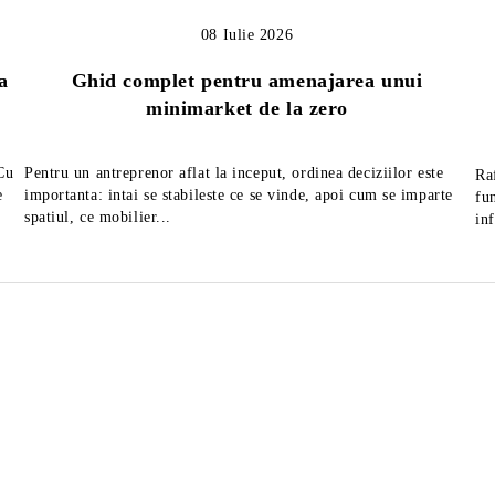
08 Iulie 2026
a
Ghid complet pentru amenajarea unui
minimarket de la zero
 Cu
Pentru un antreprenor aflat la inceput, ordinea deciziilor este
Ra
e
importanta: intai se stabileste ce se vinde, apoi cum se imparte
fu
spatiul, ce mobilier...
in
tor mezeluri diametru 25
Feliator mezeluri cu diametr
MAXIMA
de 30 cm, fabricat in Italia
1,663Lei
2,822Lei
ără TVA
Preţ fără TVA
2,219Lei
3,666Lei
Preț de listă:
Preț de listă:
2,012Lei
3,415Lei
u TVA
Preţ cu TVA
2,685Lei
4,436Lei
Preț de listă:
Preț de listă: