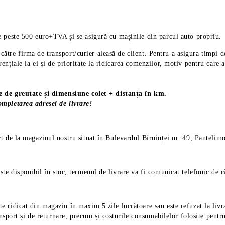
 peste 500 euro+TVA și se asigură cu mașinile din parcul auto propriu.
de către firma de transport/curier aleasă de client. Pentru a asigura tim
nțiale la ei și de prioritate la ridicarea comenzilor, motiv pentru care 
ie de greutate și dimensiune colet + distanța în km.
mpletarea adresei de livrare!
ct de la magazinul nostru situat în Bulevardul Biruinței nr. 49, Pantelimo
ste disponibil în stoc, termenul de livrare va fi comunicat telefonic de 
e ridicat din magazin în maxim 5 zile lucrătoare sau este refuzat la livra
nsport și de returnare, precum și costurile consumabilelor folosite pentru l