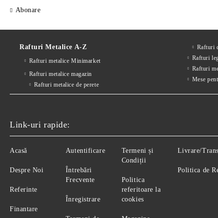
Abonare
Rafturi Metalice A-Z
Rafturi
Rafturi le
Rafturi metalice Minimarket
Rafturi m
Rafturi metalice magazin
Mese pent
Rafturi metalice de perete
Link-uri rapide:
Acasă
Autentificare
Termeni și
Livrare/Tran
Condiții
Despre Noi
Întrebări
Politica de R
Frecvente
Politica
Referinte
referitoare la
Înregistrare
cookies
Finantare