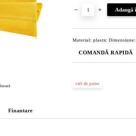
Material: plastic Dimensiune
COMANDĂ RAPIDĂ
DOAR 3 CÂMPURI DE COMPLE
raft de paine
luează
Noi vă vom contacta pentru finaliz
Finantare