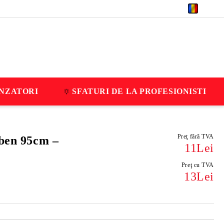
RON
NZATORI
SFATURI DE LA PROFESIONISTI
Preţ fără TVA
lben 95cm –
11Lei
Preţ cu TVA
13Lei