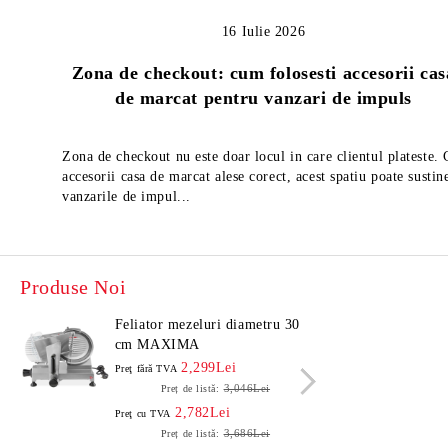
16 Iulie 2026
Zona de checkout: cum folosesti accesorii cas
de marcat pentru vanzari de impuls
Zona de checkout nu este doar locul in care clientul plateste.
accesorii casa de marcat alese corect, acest spatiu poate sustin
vanzarile de impul...
Produse Noi
Feliator mezeluri diametru 30
Felia
cm MAXIMA
cm 
2,299Lei
Preţ fără TVA
Preţ f
3,046Lei
Preț de listă:
2,782Lei
Preţ cu TVA
Preţ c
3,686Lei
Preț de listă: