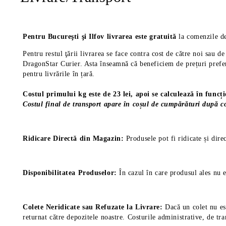
Pentru Bucureşti şi Ilfov livrarea este gratuită
la comenzile de
Pentru restul ţării livrarea se face contra cost de către noi sau 
DragonStar Curier. Asta înseamnă că beneficiem de prețuri prefere
pentru livrările în țară.
Costul primului kg este de 23 lei, apoi se calculează în funcț
Costul final de transport apare în coșul de cumpărături după co
Ridicare Directă din Magazin:
Produsele pot fi ridicate și dire
Disponibilitatea Produselor:
În cazul în care produsul ales nu e
Colete Neridicate sau Refuzate la Livrare:
Dacă un colet nu est
returnat către depozitele noastre. Costurile administrative, de tra