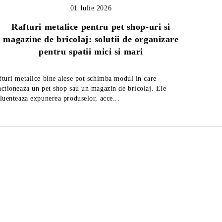
01 Iulie 2026
Rafturi metalice pentru pet shop-uri si
magazine de bricolaj: solutii de organizare
Ghid
pentru spatii mici si mari
fturi metalice bine alese pot schimba modul in care
Afla cum 
nctioneaza un pet shop sau un magazin de bricolaj. Ele
rafturi m
fluenteaza expunerea produselor, acce...
ul
Feliator mezeluri cu diametrul
Feli
de 27,5 cm, fabricat in Italia
de 2
2,219Lei
Preţ fără TVA
Preţ 
2,883Lei
Preț de listă:
2,685Lei
Preţ cu TVA
Preţ
3,488Lei
Preț de listă: