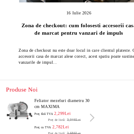
16 Iulie 2026
Zona de checkout: cum folosesti accesorii cas
de marcat pentru vanzari de impuls
Zona de checkout nu este doar locul in care clientul plateste.
accesorii casa de marcat alese corect, acest spatiu poate sustin
vanzarile de impul...
Produse Noi
Feliator mezeluri diametru 30
Felia
cm MAXIMA
cm 
2,299Lei
Preţ fără TVA
Preţ f
3,046Lei
Preț de listă:
2,782Lei
Preţ cu TVA
Preţ c
3,686Lei
Preț de listă: