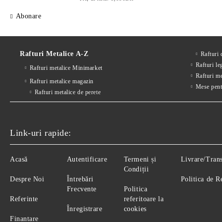
Abonare
Rafturi Metalice A-Z
Rafturi
Rafturi le
Rafturi metalice Minimarket
Rafturi m
Rafturi metalice magazin
Mese pent
Rafturi metalice de perete
Link-uri rapide:
Acasă
Autentificare
Termeni și
Livrare/Tran
Condiții
Despre Noi
Întrebări
Politica de R
Frecvente
Politica
Referinte
referitoare la
Înregistrare
cookies
Finantare