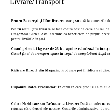
Livrare/Transport
Pentru Bucureşti şi Ilfov livrarea este gratuită
la comenzile de
Pentru restul ţării livrarea se face contra cost de către noi sau 
DragonStar Curier. Asta înseamnă că beneficiem de prețuri prefere
pentru livrările în țară.
Costul primului kg este de 23 lei, apoi se calculează în funcț
Costul final de transport apare în coșul de cumpărături după co
Ridicare Directă din Magazin:
Produsele pot fi ridicate și dire
Disponibilitatea Produselor:
În cazul în care produsul ales nu e
Colete Neridicate sau Refuzate la Livrare:
Dacă un colet nu est
returnat către depozitele noastre. Costurile administrative, de tra