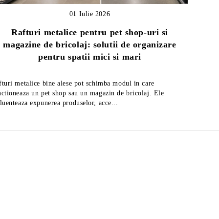
01 Iulie 2026
Rafturi metalice pentru pet shop-uri si
magazine de bricolaj: solutii de organizare
Ghid
pentru spatii mici si mari
fturi metalice bine alese pot schimba modul in care
Afla cum 
nctioneaza un pet shop sau un magazin de bricolaj. Ele
rafturi m
fluenteaza expunerea produselor, acce...
ul
Feliator mezeluri cu diametrul
Feli
de 27,5 cm, fabricat in Italia
de 2
2,219Lei
Preţ fără TVA
Preţ 
2,883Lei
Preț de listă:
2,685Lei
Preţ cu TVA
Preţ
3,488Lei
Preț de listă: