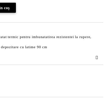
ratat termic pentru imbunatatirea rezistentei la rupere,
de depozitare cu latime 90 cm
TAT
area comenzii.