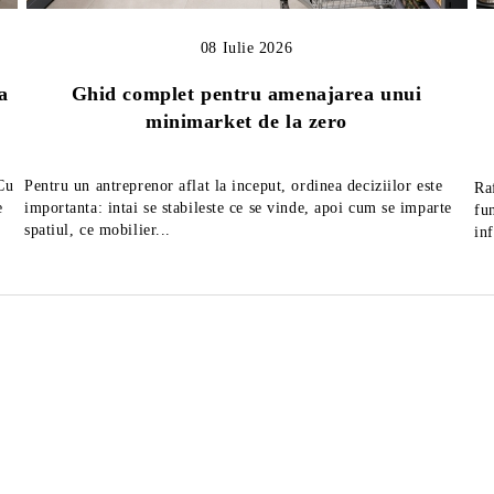
08 Iulie 2026
a
Ghid complet pentru amenajarea unui
minimarket de la zero
 Cu
Pentru un antreprenor aflat la inceput, ordinea deciziilor este
Ra
e
importanta: intai se stabileste ce se vinde, apoi cum se imparte
fu
spatiul, ce mobilier...
in
tor mezeluri diametru 25
Feliator mezeluri cu diametr
MAXIMA
de 30 cm, fabricat in Italia
1,663Lei
2,822Lei
ără TVA
Preţ fără TVA
2,219Lei
3,666Lei
Preț de listă:
Preț de listă:
2,012Lei
3,415Lei
u TVA
Preţ cu TVA
2,685Lei
4,436Lei
Preț de listă:
Preț de listă: