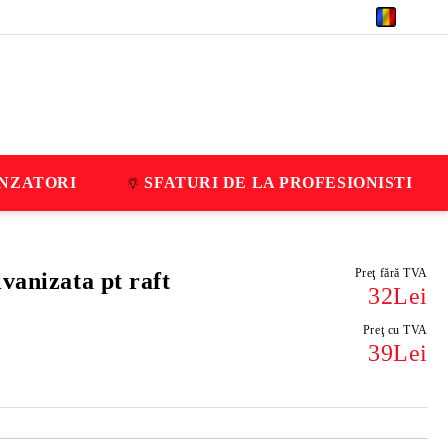
RON
NZATORI
SFATURI DE LA PROFESIONISTI
Preţ fără TVA
vanizata pt raft
32Lei
Preţ cu TVA
39Lei