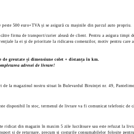
 peste 500 euro+TVA și se asigură cu mașinile din parcul auto propriu.
de către firma de transport/curier aleasă de client. Pentru a asigura tim
nțiale la ei și de prioritate la ridicarea comenzilor, motiv pentru care 
ie de greutate și dimensiune colet + distanța în km.
mpletarea adresei de livrare!
ct de la magazinul nostru situat în Bulevardul Biruinței nr. 49, Pantelimo
ste disponibil în stoc, termenul de livrare va fi comunicat telefonic de 
e ridicat din magazin în maxim 5 zile lucrătoare sau este refuzat la livra
nsport și de returnare, precum și costurile consumabilelor folosite pentru l