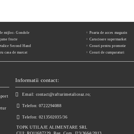
 de mijloc- Gondole
Poarta de acces magazin
gume fructe
Carucioare supermarket
etalice Second Hand
Cosuri pentru promotie
ru casa de marcat
Cosuri de cumparaturi
Informatii contact:
Email:
contact@rafturimetaliceaz.ro;
sport
Telefon:
0722294088
etur
Telefon:
0213502035/36
TOPK UTILAJE ALIMENTARE SRL
CUI: RO11687229, Reg. Com. J23/3664/2013