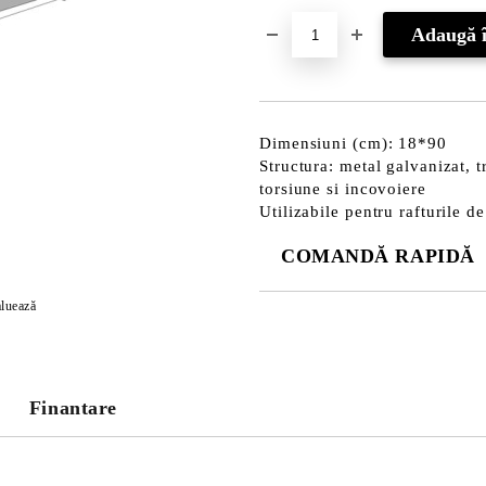
Dimensiuni (cm): 18*90
Structura: metal galvanizat, t
torsiune si incovoiere
Utilizabile pentru rafturile 
COMANDĂ RAPIDĂ
DOAR 3 CÂMPURI DE COMPLE
luează
Finantare
Noi vă vom contacta pentru finaliz