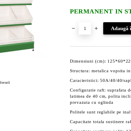
PERMANENT IN S
Dimensiuni (cm): 125*60*2
Structura: metalica vopsita in
Caracteristici: 50A/40/40/sa
luează
Configuratie raft: suprafata 
latimea de 40 cm, polita incl
prevazuta cu oglinda
Politele sunt reglabile pe inal
Capacitate totala sustinere ra