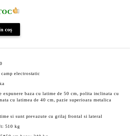
TOC
20
 camp electrostatic
pka
de expunere baza cu latime de 50 cm, polita inclinata cu
inata cu latimea de 40 cm, pazie superioara metalica
time si sunt prevazute cu grilaj frontal si lateral
ft: 510 kg