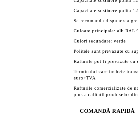
Capacitate sustinere polita 
Capacitate sustinere polita 1
Se recomanda dispunerea greu
Culoare principala: alb RAL
Culori secundare: verde
Politele sunt prevazute cu sup
Rafturile pot fi prevazute cu d
Terminalul care incheie trons
euro+TVA
Rafturile comercializate de n
plus a calitatii produselor di
COMANDĂ RAPIDĂ
DOAR 3 CÂMPURI DE COMPLE