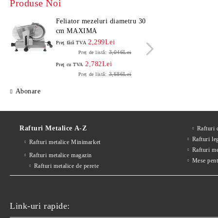
Produse Noi
Feliator mezeluri diametru 30
Felia
cm MAXIMA
cm 
2,299Lei
Preţ fără TVA
Preţ f
3,046Lei
Preț de listă:
2,782Lei
Preţ cu TVA
Preţ c
3,686Lei
Preț de listă:
Abonare
Rafturi Metalice A-Z
Rafturi
Rafturi le
Rafturi metalice Minimarket
Rafturi m
Rafturi metalice magazin
Mese pent
Rafturi metalice de perete
Link-uri rapide: