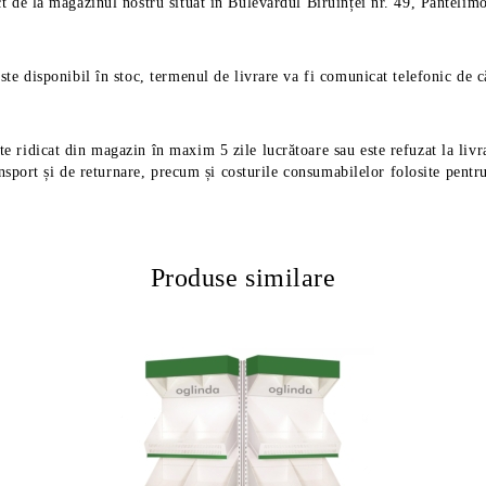
ct de la magazinul nostru situat în Bulevardul Biruinței nr. 49, Pantelimo
ste disponibil în stoc, termenul de livrare va fi comunicat telefonic de 
e ridicat din magazin în maxim 5 zile lucrătoare sau este refuzat la livra
nsport și de returnare, precum și costurile consumabilelor folosite pentru l
Produse similare