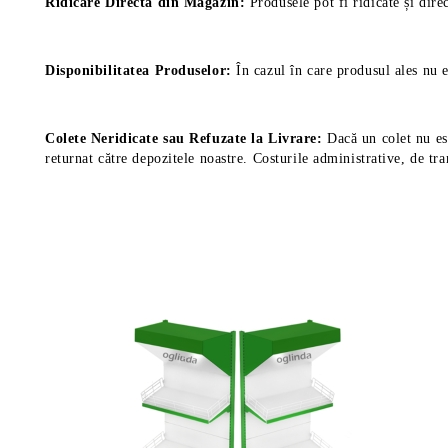
Ridicare Directă din Magazin:
Produsele pot fi ridicate și dire
Disponibilitatea Produselor:
În cazul în care produsul ales nu e
Colete Neridicate sau Refuzate la Livrare:
Dacă un colet nu est
returnat către depozitele noastre. Costurile administrative, de tra