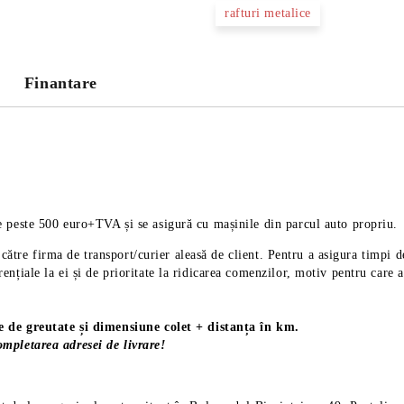
rafturi metalice
Noi vă vom contacta pentru finaliz
Finantare
 peste 500 euro+TVA și se asigură cu mașinile din parcul auto propriu.
de către firma de transport/curier aleasă de client. Pentru a asigura tim
nțiale la ei și de prioritate la ridicarea comenzilor, motiv pentru care 
ie de greutate și dimensiune colet + distanța în km.
mpletarea adresei de livrare!