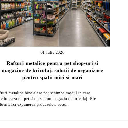
01 Iulie 2026
Rafturi metalice pentru pet shop-uri si
magazine de bricolaj: solutii de organizare
Ghid
pentru spatii mici si mari
fturi metalice bine alese pot schimba modul in care
Afla cum 
nctioneaza un pet shop sau un magazin de bricolaj. Ele
rafturi m
fluenteaza expunerea produselor, acce...