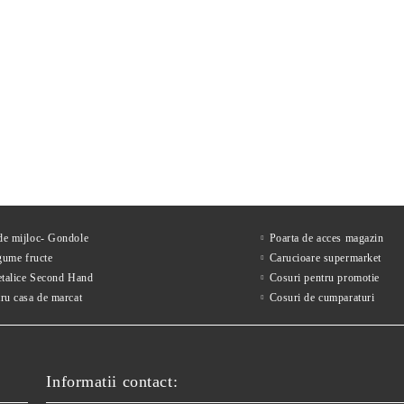
tor mezeluri diametru 25
Feliator mezeluri cu diametr
MAXIMA
de 30 cm, fabricat in Italia
1,663Lei
2,822Lei
ără TVA
Preţ fără TVA
2,219Lei
3,666Lei
Preț de listă:
Preț de listă:
2,012Lei
3,415Lei
u TVA
Preţ cu TVA
2,685Lei
4,436Lei
Preț de listă:
Preț de listă:
 de mijloc- Gondole
Poarta de acces magazin
gume fructe
Carucioare supermarket
etalice Second Hand
Cosuri pentru promotie
ru casa de marcat
Cosuri de cumparaturi
Informatii contact: