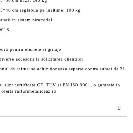
125*50 cm baza: 240 kg
25*40 cm reglabila pe inaltime: 100 kg
tatii in sistem piramidal
 9016
orti pentru etichete si grilaje
iverse accesorii la solicitarea clientilor
onul de rafturi se achizitioneaza separat contra sumei de 21
oi sunt certificate CE, TUV si EN ISO 9001, o garantie in
n oferta rafturimetaliceaz.ro
TAT