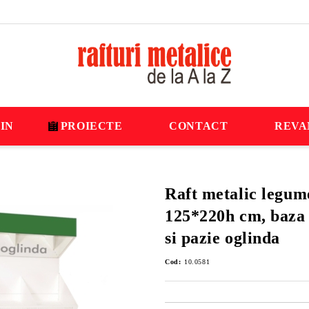
IN
PROIECTE
CONTACT
REVA
Raft metalic legum
125*220h cm, baza 
si pazie oglinda
Cod:
10.0581