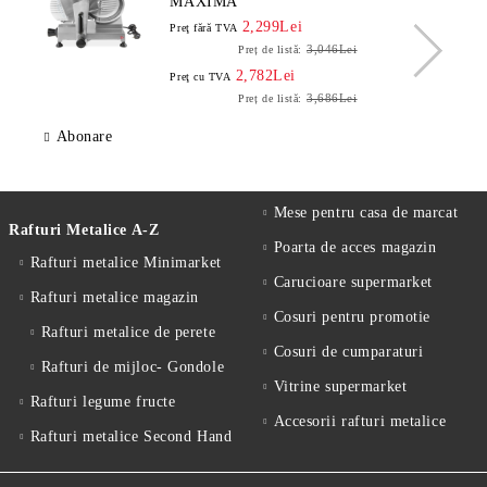
MAXIMA
2,299Lei
Preţ fără TVA
3,046Lei
Preț de listă:
2,782Lei
Preţ cu TVA
3,686Lei
Preț de listă:
Abonare
Mese pentru casa de marcat
Rafturi Metalice A-Z
Poarta de acces magazin
Rafturi metalice Minimarket
Carucioare supermarket
Rafturi metalice magazin
Cosuri pentru promotie
Rafturi metalice de perete
Cosuri de cumparaturi
Rafturi de mijloc- Gondole
Vitrine supermarket
Rafturi legume fructe
Accesorii rafturi metalice
Rafturi metalice Second Hand