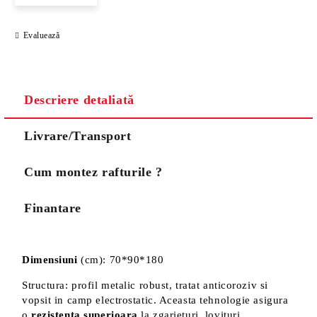
Evaluează
Noi vă vom contacta pentru finalizarea comenzii.
Descriere detaliată
Livrare/Transport
Cum montez rafturile ?
Finantare
Dimensiuni
(cm): 70*90*180
Structura: profil metalic robust, tratat anticoroziv si
vopsit in camp electrostatic. Aceasta tehnologie asigura
o
rezistenta superioara
la zgarieturi, lovituri