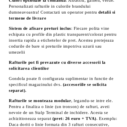
Culori optionale la comanda
: Albastru, galben, verde.
Personalizati rafturile in culorile brandului
dumneavoastra! Contactati un operator pentru
detalii si
termene de livrare
Sistem de afisare preturi inclus
: Fiecare polita vine
echipata cu profile din plastic transparent/colorat pentru
insertia rapida a etichetelor de pret. Acestea protejeaza
codurile de bare si preturile impotriva uzurii sau
umezelii
Rafturile pot fi prevazute cu diverse accesorii la
solicitarea clientilor
Gondola poate fi configurata suplimentar in functie de
specificul magazinului dvs.
(accesoriile se solicita
separat).
Rafturile se monteaza modular
, legandu-se intre ele.
Pentru a finaliza o linie (un tronson) de rafturi, aveti
nevoie de un Stalp Terminal de inchidere. Acesta se
achizitioneaza separat
(pret: 26 euro + TVA)
. Exemplu:
Daca doriti o linie formata din 3 rafturi consecutive,