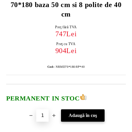
70*180 baza 50 cm si 8 polite de 40
cm
Preţ fără TVA
747Lei
Preţ cu TVA
904Lei
Cod:
NRMD70*180/8P*40
PERMANENT IN STOC