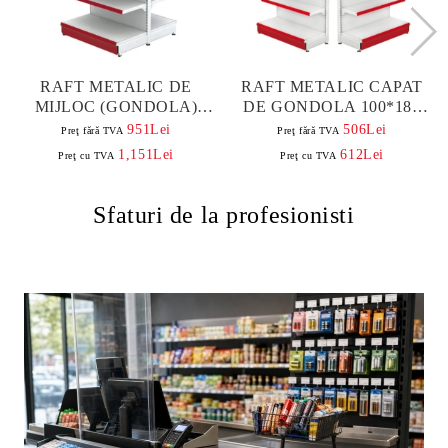
RAFT METALIC DE
RAFT METALIC CAPAT
MIJLOC (GONDOLA)
DE GONDOLA 100*180
100*180 BAZA 50 CM SI 8
BAZA 50 CM SI 4 POLITE
951Lei
506Lei
Preţ fără TVA
Preţ fără TVA
POLITE DE 40 CM
DE 40 CM | MOBILIER
1,151Lei
612Lei
Preţ cu TVA
Preţ cu TVA
MAGAZIN
Sfaturi de la profesionisti