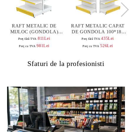
RAFT METALIC DE
RAFT METALIC CAPAT
MIJLOC (GONDOLA)
DE GONDOLA 100*180
100*180 BAZA 40 CM SI 8
BAZA 40 CM SI 4 POLITE
811Lei
435Lei
Preţ fără TVA
Preţ fără TVA
POLITE DE 30 CM
DE 30 CM | MOBILIER
981Lei
526Lei
Preţ cu TVA
Preţ cu TVA
MAGAZIN
Sfaturi de la profesionisti