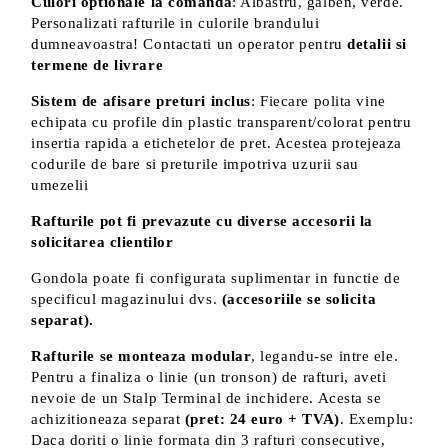
Culori optionale la comanda
: Albastru, galben, verde.
Personalizati rafturile in culorile brandului
dumneavoastra! Contactati un operator pentru
detalii si
termene de livrare
Sistem de afisare preturi inclus
: Fiecare polita vine
echipata cu profile din plastic transparent/colorat pentru
insertia rapida a etichetelor de pret. Acestea protejeaza
codurile de bare si preturile impotriva uzurii sau
umezelii
Rafturile pot fi prevazute cu diverse accesorii la
solicitarea clientilor
Gondola poate fi configurata suplimentar in functie de
specificul magazinului dvs.
(accesoriile se solicita
separat).
Rafturile se monteaza modular
, legandu-se intre ele.
Pentru a finaliza o linie (un tronson) de rafturi, aveti
nevoie de un Stalp Terminal de inchidere. Acesta se
achizitioneaza separat
(pret: 24 euro + TVA)
. Exemplu:
Daca doriti o linie formata din 3 rafturi consecutive,