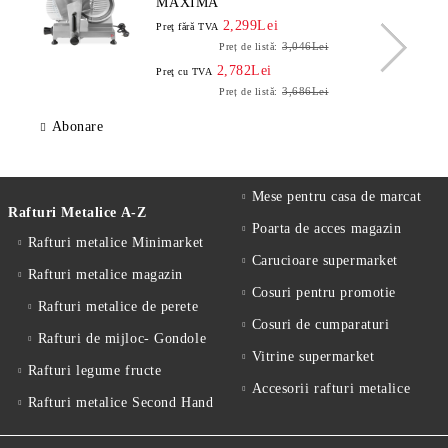
MAXIMA
2,299Lei
Preţ fără TVA
3,046Lei
Preț de listă:
2,782Lei
Preţ cu TVA
3,686Lei
Preț de listă:
Abonare
Mese pentru casa de marcat
Rafturi Metalice A-Z
Poarta de acces magazin
Rafturi metalice Minimarket
Carucioare supermarket
Rafturi metalice magazin
Cosuri pentru promotie
Rafturi metalice de perete
Cosuri de cumparaturi
Rafturi de mijloc- Gondole
Vitrine supermarket
Rafturi legume fructe
Accesorii rafturi metalice
Rafturi metalice Second Hand