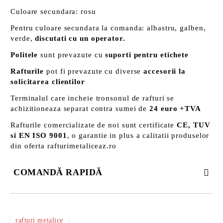
Culoare secundara: rosu
Pentru culoare secundara la comanda: albastru, galben,
verde,
discutati cu un operator.
Politele
sunt prevazute cu
suporti pentru etichete
Rafturile
pot fi prevazute cu diverse
accesorii la
solicitarea clientilor
Terminalul care incheie tronsonul de rafturi se
achizitioneaza separat contra sumei de
24 euro +TVA
Rafturile comercializate de noi sunt certificate
CE, TUV
si EN ISO 9001
, o garantie in plus a calitatii produselor
din oferta rafturimetaliceaz.ro
COMANDĂ RAPIDĂ
DOAR 3 CÂMPURI DE COMPLETAT
rafturi metalice