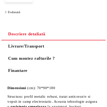
Evaluează
Noi vă vom contacta pentru finalizarea comenzii.
Descriere detaliată
Livrare/Transport
Cum montez rafturile ?
Finantare
Dimensiuni
(cm): 70*90*180
Structura: profil metalic robust, tratat anticoroziv si
vopsit in camp electrostatic. Aceasta tehnologie asigura
o
rezistenta superioara
la zgarieturi, lovituri