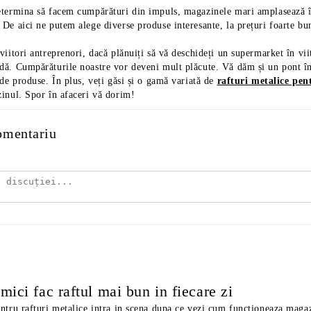
etermina să facem cumpărături din impuls, magazinele mari amplasează în
De aici ne putem alege diverse produse interesante, la prețuri foarte bu
viitori antreprenori, dacă plănuiți să vă deschideți un supermarket în v
ă. Cumpărăturile noastre vor deveni mult plăcute. Vă dăm și un pont în a
 de produse. În plus, veți găsi și o gamă variată de
rafturi metalice pe
zinul. Spor în afaceri vă dorim!
omentariu
 mici fac raftul mai bun in fiecare zi
ntru rafturi metalice intra in scena dupa ce vezi cum functioneaza magaz