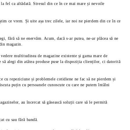
a fel ca altădată. Stresul din ce în ce mai mare și nevoile
tim ce vrem. Și uite așa trec zilele, iar noi ne pierdem din ce în ce
regi, fără să ne enervăm. Acum, dacă s-ar putea, ne-ar plăcea să ne
 din magazin.
în vedere multitudinea de magazine existente și gama mare de
 să alegi din atâtea produse puse la dispoziția clienților, ci datorită
azine de
Cum organize
 mici si
Ghid de organizare pentru arhive si birouri: Cum
scapi de haosul documentelor.
e cu repeziciune și problemele cotidiene ne fac să ne pierdem și
discuta puțin cu persoanele cunoscute cu care ne putem întâlni
29 Iunie 2026
Intr-un garaj m
 care
Afla cum organizezi bibliorafturi, dosare si cutii de arhiva
dezordinea apar
olaj. Ele
cu rafturi metalice pentru birou si arhivare.
amestecate, con
gazinelor, au încercat să găsească soluții care să le permită
cat cu sau fără bandă.