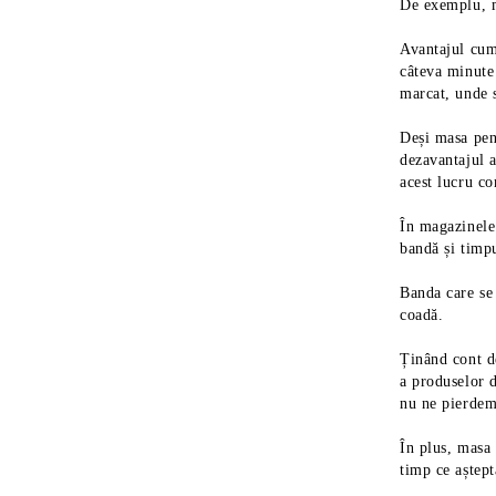
De exemplu, m
Avantajul cump
câteva minute
marcat, unde s
Deși masa pent
dezavantajul a
acest lucru co
În magazinele
bandă și timp
Banda care se 
coadă.
Ținând cont d
a produselor d
nu ne pierdem
În plus, masa
timp ce aștep