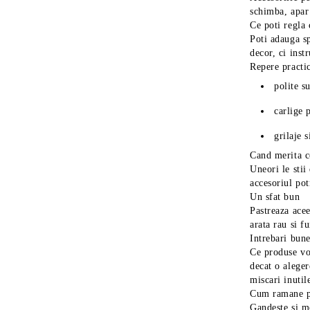
schimba, apar 
Ce poti regla 
Poti adauga sp
decor, ci inst
Repere practi
polite s
carlige 
grilaje 
Cand merita 
Uneori le stii
accesoriul pot
Un sfat bun
Pastreaza acee
arata rau si f
Intrebari bun
Ce produse vor
decat o aleger
miscari inutil
Cum ramane p
Gandeste si mo