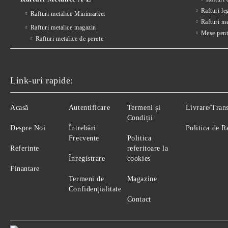
Rafturi le
Rafturi metalice Minimarket
Rafturi m
Rafturi metalice magazin
Mese pent
Rafturi metalice de perete
Link-uri rapide:
Acasă
Autentificare
Termeni și
Livrare/Tran
Condiții
Despre Noi
Întrebări
Politica de R
Frecvente
Politica
Referinte
referitoare la
Înregistrare
cookies
Finantare
Termeni de
Magazine
Confidențialitate
Contact