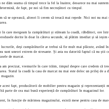
 ne dăm seama că timpul trece la fel la înainte, deoarece nu mai suntem l
determină, de fapt, pe noi să fim necruțători cu timpul.
m să se oprească, alteori îi cerem să treacă mai repede. Nici noi nu mai ș
area.
e în care mergeam la cumpărături și stăteam la coadă, răbdători, ore înt
rodusele dorite în doar în câteva secunde, să plătim imediat și să ieșim
 lucrurile, deși cumpărăturile ar trebui să fie mult mai plăcute, având 
ea sunt uneori extrem de stresante. Și asta nu datorită faptul că nu știi ce
Rafturi metalice pentru pet shop-uri si mag
u amenajarea unui minimarket de
casele de marcat.
bricolaj: solutii de organizare pentru spatii
la zero
mari
 am precizat, vremurile în care trăim, timpul despre care credem că trec
08 Iulie 2026
01 Iulie 2026
rea. Statul la coadă la casa de marcat nu mai este deloc un prilej de a 
n magazin.
flat la inceput, ordinea deciziilor
Rafturi metalice bine alese pot schimba modul in
se stabileste ce se vinde, apoi cum
functioneaza un pet shop sau un magazin de bric
mobilier...
influenteaza expunerea produselor, acce...
 acest fapt, producătorii de mobilier pentru magazin și reprezentanții ma
aibă parte de cea mai bună experiență de cumpărături în magazinul lor.
ezent, în funcție de mărimea magazinului, există mese pentru casa de mar