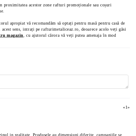
 proximitatea acestor zone rafturi promoționale sau coșuri
ne.
iitorul apropiat vă recomandăm să optați pentru masă pentru casă de
cest sens, intrați pe rafturimetaliceaz.ro, deoarece acolo veți găsi
ntru magazin
, cu ajutorul cărora vă veți putea amenaja în mod
«
1
»
inul in realitate. Produsele au dimensiuni diferite, campaniile se