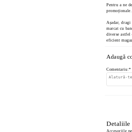
Pentru a ne d
promoționale. 
Așadar, dragi 
marcat cu band
diverse astfel
eficient maga
Adaugă c
Comentariu:
*
Detaliile
Accesoriile pe