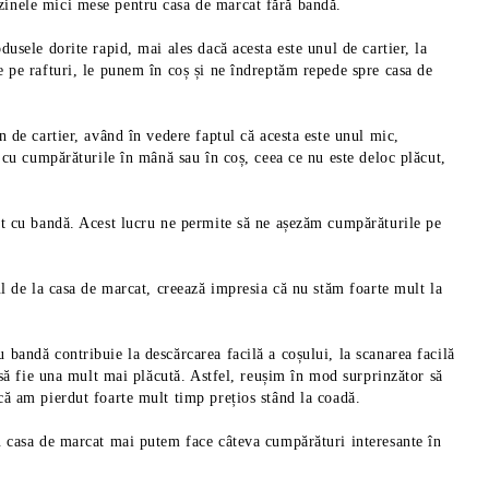
inele mici mese pentru casa de marcat fără bandă.
sele dorite rapid, mai ales dacă acesta este unul de cartier, la
 pe rafturi, le punem în coș și ne îndreptăm repede spre casa de
 de cartier, având în vedere faptul că acesta este unul mic,
 cu cumpărăturile în mână sau în coș, ceea ce nu este deloc plăcut,
at cu bandă. Acest lucru ne permite să ne așezăm cumpărăturile pe
l de la casa de marcat, creează impresia că nu stăm foarte mult la
andă contribuie la descărcarea facilă a coșului, la scanarea facilă
să fie una mult mai plăcută. Astfel, reușim în mod surprinzător să
ă am pierdut foarte mult timp prețios stând la coadă.
u casa de marcat mai putem face câteva cumpărături interesante în