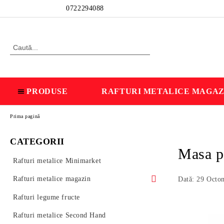
Profil
0722294088
PRODUSE
RAFTURI METALICE MAGAZ
Prima pagină
CATEGORII
Masa pe
Rafturi metalice Minimarket
Rafturi metalice magazin
Dată: 29 Octo
Rafturi metalice de perete
Rafturi legume fructe
Rafturi de mijloc- Gondole
Rafturi metalice Second Hand