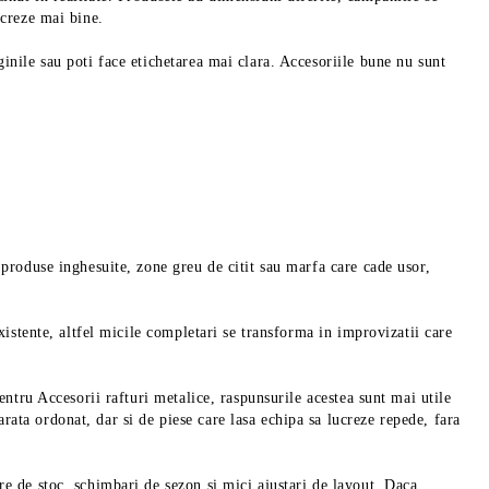
ucreze mai bine.
inile sau poti face etichetarea mai clara. Accesoriile bune nu sunt
 produse inghesuite, zone greu de citit sau marfa care cade usor,
xistente, altfel micile completari se transforma in improvizatii care
entru Accesorii rafturi metalice, raspunsurile acestea sunt mai utile
ata ordonat, dar si de piese care lasa echipa sa lucreze repede, fara
re de stoc, schimbari de sezon si mici ajustari de layout. Daca