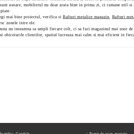
 sunt usoare, mobilierul nu doar arata bine in prima zi, ci ramane util s
opiate
egi mai bine proiectul, verifica si
Rafturi metalice magazin
,
Rafturi met
sc zonele intre ele.
na nu inseamna sa umpli fiecare colt, ci sa faci magazinul mai usor de i
si obiceiurile clientilor, spatiul lucreaza mai calm si mai eficient in fiec
tor mezeluri diametru 25
Feliator mezeluri cu diametr
MAXIMA
de 30 cm, fabricat in Italia
1,663Lei
2,822Lei
ără TVA
Preţ fără TVA
2,219Lei
3,666Lei
Preț de listă:
Preț de listă:
2,012Lei
3,415Lei
u TVA
Preţ cu TVA
2,685Lei
4,436Lei
Preț de listă:
Preț de listă:
 de mijloc- Gondole
Poarta de acces magazin