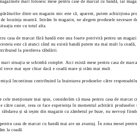
agazinele mari folosesc mese pentru case de marcat cu bandă, iar magaz
ărăturilor dintr-un magazin mic este că, aparent, putem achiziționa produ
 de locuința noastră. Intrăm în magazin, ne alegem produsele necesare de
ituația este cu totul alta.
ru casa de marcat fără bandă este una foarte potrivită pentru un magazin
cesteia este că atunci când nu există bandă putem sta mai mult la coadă,
ntribuind la pierderea răbdării.
 mari situația se schimbă complet. Aici există mese pentru casa de marc
ul trece mai ușor chiar dacă e coadă mare și stăm mai mult.
mișcă încontinuu contribuind la înaintarea produselor către responsabilu
e cele menționate mai spus, considerăm că masa pentru casa de marcat cu b
e către casier, ceea ce face experiența în momentul achitării produselor 
 răbdarea și să ieșim din magazin cu zâmbetul pe buze, nu nervoși fiindc
 pentru casa de marcat cu bandă mai are un avantaj. În zona mesei pentr
tăm la coadă.