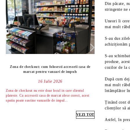
Din păcate, nu
stringente ne 
Uneori îi cere
mai mult răbd
S-au dus zilel
achiziționăm p
S-au schimbat
produse, acest
Zona de checkout: cum folosesti accesorii casa de
Ghid complet pentr
cozilor de la 
marcat pentru vanzari de impuls
După cum deja
16 Iulie 2026
mai mult răbda
întâmplător î
Zona de checkout nu este doar locul in care clientul
Pentru un antreprenor a
plateste. Cu accesorii casa de marcat alese corect, acest
este importanta: intai 
spatiu poate sustine vanzarile de impul...
se imparte spatiul, ce 
Ținând cont de
clienților să 
VEZI TOT
Astfel, în pr