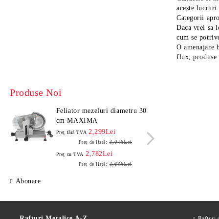
aceste lucruri
Categorii apr
Daca vrei sa l
cum se potrive
O amenajare bu
flux, produse 
Produse Noi
Feliator mezeluri diametru 30
Felia
cm MAXIMA
cm 
2,299Lei
Preţ fără TVA
Preţ f
3,046Lei
Preț de listă:
2,782Lei
Preţ cu TVA
Preţ c
3,686Lei
Preț de listă:
Abonare
Rafturi Metalice A-Z
Rafturi