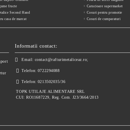
gume fructe
Carucioare supermarket
etalice Second Hand
Cosuri pentru promotie
ru casa de marcat
Cosuri de cumparaturi
Informatii contact:
Email:
contact@rafturimetaliceaz.ro;
sport
Telefon:
0722294088
etur
Telefon:
0213502035/36
TOPK UTILAJE ALIMENTARE SRL
CUI: RO11687229, Reg. Com. J23/3664/2013