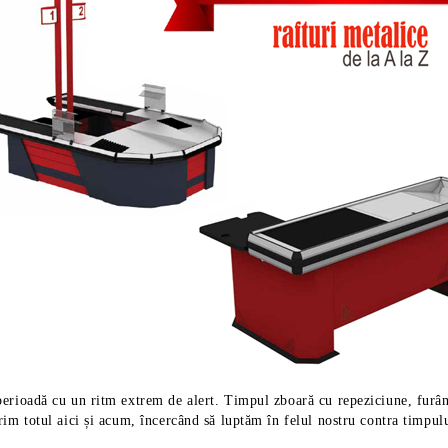
perioadă cu un ritm extrem de alert. Timpul zboară cu repeziciune, furân
rim totul aici și acum, încercând să luptăm în felul nostru contra timpulu