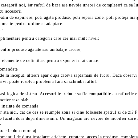
categorii noi, iar raftul de baza are nevoie uneori de completari ca sa l
cu accesorii
atiu de expunere, poti agata produse, poti separa zone, poti proteja marg
rumente pentru ordine si adaptare.
ce
uplimentare pentru categorii care cer mai mult nivel;
pentru produse agatate sau ambalaje usoare;
si elemente de delimitare pentru expuneri mai curate.
comandate
 de la inceput, alteori apar dupa cateva saptamani de lucru. Daca observi
rivit poate rezolva problema fara sa schimbi raftul.
asi logica de sistem. Accesoriile trebuie sa fie compatibile cu rafturile e
unctioneaza slab.
e inainte de comanda
 sta aici, cat de des se reumple zona si cine foloseste spatiul zi de zi? P
e facuta doar dupa dimensiuni. Un magazin are nevoie de mobilier care ar
e.
ractic dupa montaj
mentul de dupa instalare: etichete, curatare, acces la produse, completa