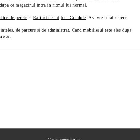
i dupa ce magazinul intra in ritmul lui normal.
alice de perete
si
Rafturi de mijloc- Gondole
. Asa vezi mai repede
nteles, de parcurs si de administrat. Cand mobilierul este ales dupa
are zi.
ul
Feliator mezeluri cu diametrul
Feli
de 27,5 cm, fabricat in Italia
de 2
2,219Lei
Preţ fără TVA
Preţ 
2,883Lei
Preț de listă:
2,685Lei
Preţ cu TVA
Preţ
3,488Lei
Preț de listă:
Vitrine supermarket