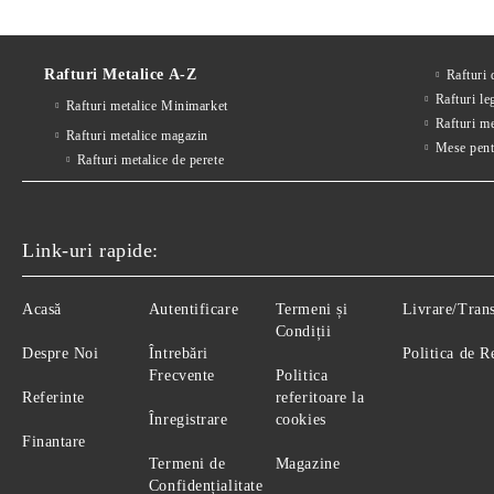
Rafturi Metalice A-Z
Rafturi
Rafturi le
Rafturi metalice Minimarket
Rafturi m
Rafturi metalice magazin
Mese pent
Rafturi metalice de perete
Link-uri rapide:
Acasă
Autentificare
Termeni și
Livrare/Tran
Condiții
Despre Noi
Întrebări
Politica de R
Frecvente
Politica
Referinte
referitoare la
Înregistrare
cookies
Finantare
Termeni de
Magazine
Confidențialitate