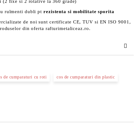
 (2 fixe si 2 rotative la 360 grade)
cu rulmenti dubli pt
rezistenta si mobilitate sporita
rcializate de noi sunt certificate CE, TUV si EN ISO 9001,
produselor din oferta rafturimetaliceaz.ro.
TAT
s de cumparaturi cu roti
cos de cumparaturi din plastic
area comenzii.