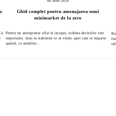
08 Iulie 2026
a
Ghid complet pentru amenajarea unui
minimarket de la zero
 Cu
Pentru un antreprenor aflat la inceput, ordinea deciziilor este
Ra
e
importanta: intai se stabileste ce se vinde, apoi cum se imparte
fu
spatiul, ce mobilier...
in
tor mezeluri diametru 25
Feliator mezeluri cu diametr
MAXIMA
de 30 cm, fabricat in Italia
1,663Lei
2,822Lei
ără TVA
Preţ fără TVA
2,219Lei
3,666Lei
Preț de listă:
Preț de listă:
2,012Lei
3,415Lei
u TVA
Preţ cu TVA
2,685Lei
4,436Lei
Preț de listă:
Preț de listă: