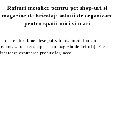
Rafturi metalice pentru pet shop-uri si
magazine de bricolaj: solutii de organizare
Ghid
pentru spatii mici si mari
fturi metalice bine alese pot schimba modul in care
Afla cum 
nctioneaza un pet shop sau un magazin de bricolaj. Ele
rafturi m
fluenteaza expunerea produselor, acce...
ul
Feliator mezeluri cu diametrul
Feli
de 27,5 cm, fabricat in Italia
de 2
2,219Lei
Preţ fără TVA
Preţ 
2,883Lei
Preț de listă:
2,685Lei
Preţ cu TVA
Preţ
3,488Lei
Preț de listă: