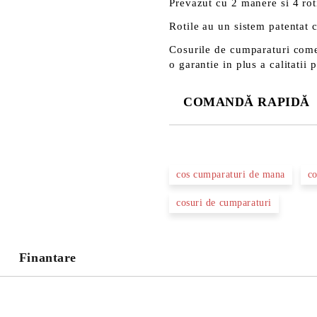
Prevazut cu 2 manere si 4 roti
Rotile au un sistem patentat 
Cosurile de cumparaturi come
o garantie in plus a calitatii 
COMANDĂ RAPIDĂ
DOAR 3 CÂMPURI DE COMPLE
cos cumparaturi de mana
co
cosuri de cumparaturi
Noi vă vom contacta pentru finaliz
Finantare