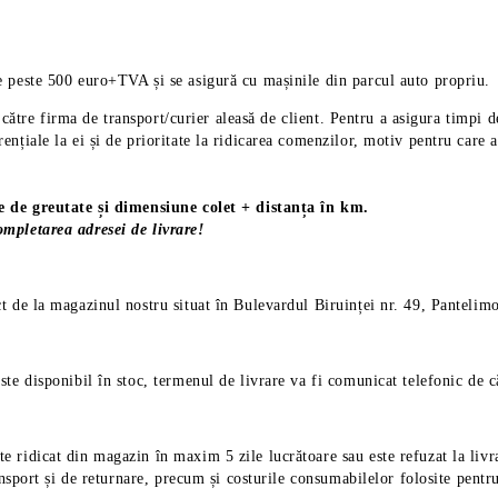
 peste 500 euro+TVA și se asigură cu mașinile din parcul auto propriu.
de către firma de transport/curier aleasă de client. Pentru a asigura tim
nțiale la ei și de prioritate la ridicarea comenzilor, motiv pentru care 
ie de greutate și dimensiune colet + distanța în km.
mpletarea adresei de livrare!
ct de la magazinul nostru situat în Bulevardul Biruinței nr. 49, Pantelimo
ste disponibil în stoc, termenul de livrare va fi comunicat telefonic de 
e ridicat din magazin în maxim 5 zile lucrătoare sau este refuzat la livra
nsport și de returnare, precum și costurile consumabilelor folosite pentru l