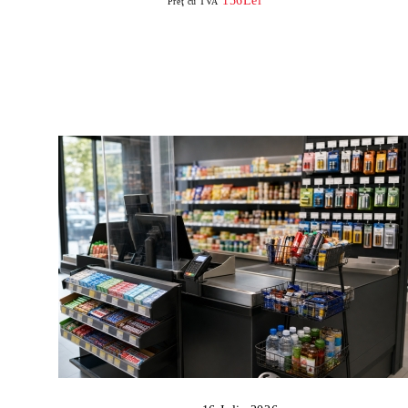
156Lei
Preţ cu TVA