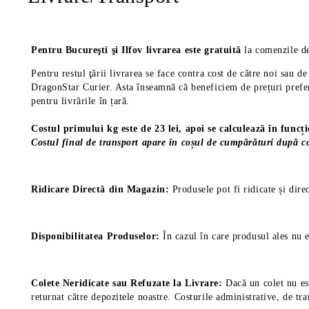
Pentru Bucureşti şi Ilfov livrarea este gratuită
la comenzile de
Pentru restul ţării livrarea se face contra cost de către noi sau 
DragonStar Curier. Asta înseamnă că beneficiem de prețuri prefere
pentru livrările în țară.
Costul primului kg este de 23 lei, apoi se calculează în funcț
Costul final de transport apare în coșul de cumpărături după co
Ridicare Directă din Magazin:
Produsele pot fi ridicate și dire
Disponibilitatea Produselor:
În cazul în care produsul ales nu e
Colete Neridicate sau Refuzate la Livrare:
Dacă un colet nu est
returnat către depozitele noastre. Costurile administrative, de tra