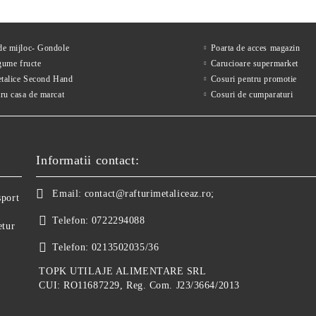
 de mijloc- Gondole
Poarta de acces magazin
gume fructe
Carucioare supermarket
etalice Second Hand
Cosuri pentru promotie
ru casa de marcat
Cosuri de cumparaturi
Informatii contact:
Email:
contact@rafturimetaliceaz.ro;
sport
Telefon:
0722294088
etur
Telefon:
0213502035/36
TOPK UTILAJE ALIMENTARE SRL
CUI: RO11687229, Reg. Com. J23/3664/2013