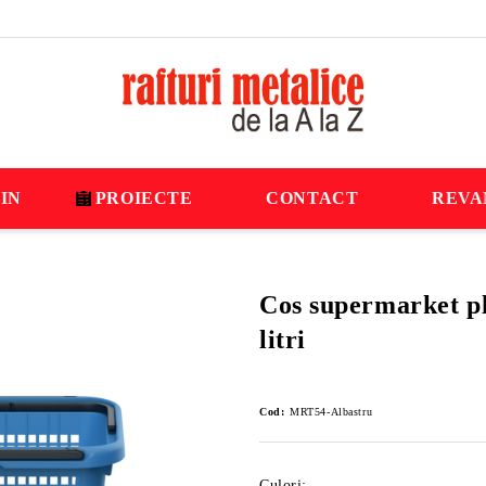
IN
PROIECTE
CONTACT
REVA
Cos supermarket pla
litri
Cod:
MRT54-Albastru
Culori: