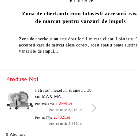
16 Iulie 2026
Zona de checkout: cum folosesti accesorii cas
de marcat pentru vanzari de impuls
Zona de checkout nu este doar locul in care clientul plateste.
accesorii casa de marcat alese corect, acest spatiu poate sustin
vanzarile de impul...
Produse Noi
Feliator mezeluri diametru 30
Felia
cm MAXIMA
cm 
2,299Lei
Preţ fără TVA
Preţ f
3,046Lei
Preț de listă:
2,782Lei
Preţ cu TVA
Preţ c
3,686Lei
Preț de listă:
Abonare