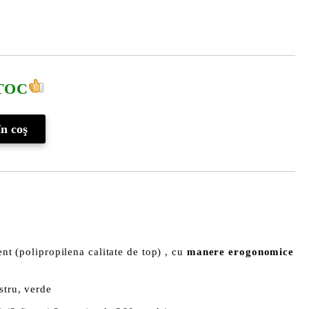
TOC
tent (polipropilena calitate de top) , cu
manere erogonomice
stru, verde