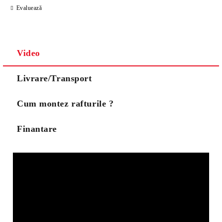
Evaluează
Noi vă vom contacta pentru finalizarea comenzii.
Video
Livrare/Transport
Cum montez rafturile ?
Finantare