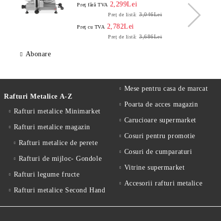
2,299Lei
Preţ fără TVA
3,046Lei
Preț de listă:
2,782Lei
Preţ cu TVA
3,686Lei
Preț de listă:
Abonare
Mese pentru casa de marcat
Rafturi Metalice A-Z
Poarta de acces magazin
Rafturi metalice Minimarket
Carucioare supermarket
Rafturi metalice magazin
Cosuri pentru promotie
Rafturi metalice de perete
Cosuri de cumparaturi
Rafturi de mijloc- Gondole
Vitrine supermarket
Rafturi legume fructe
Accesorii rafturi metalice
Rafturi metalice Second Hand