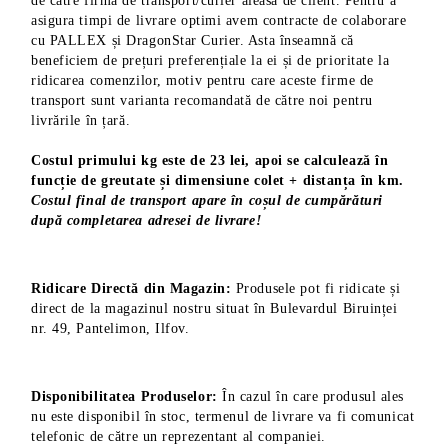
de către firma de transport/curier aleasă de client. Pentru a
asigura timpi de livrare optimi avem contracte de colaborare
cu PALLEX și DragonStar Curier. Asta înseamnă că
beneficiem de prețuri preferențiale la ei și de prioritate la
ridicarea comenzilor, motiv pentru care aceste firme de
transport sunt varianta recomandată de către noi pentru
livrările în țară.
Costul primului kg este de 23 lei, apoi se calculează în
funcție de greutate și dimensiune colet + distanța în km.
Costul final de transport apare în coșul de cumpărături
după completarea adresei de livrare!
Ridicare Directă din Magazin:
Produsele pot fi ridicate și
direct de la magazinul nostru situat în Bulevardul Biruinței
nr. 49, Pantelimon, Ilfov.
Disponibilitatea Produselor:
În cazul în care produsul ales
nu este disponibil în stoc, termenul de livrare va fi comunicat
telefonic de către un reprezentant al companiei.