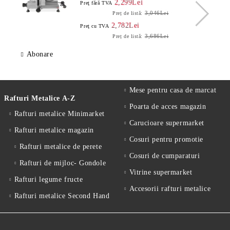
2,299Lei
Preţ fără TVA
3,046Lei
Preț de listă:
2,782Lei
Preţ cu TVA
3,686Lei
Preț de listă:
Abonare
Mese pentru casa de marcat
Rafturi Metalice A-Z
Poarta de acces magazin
Rafturi metalice Minimarket
Carucioare supermarket
Rafturi metalice magazin
Cosuri pentru promotie
Rafturi metalice de perete
Cosuri de cumparaturi
Rafturi de mijloc- Gondole
Vitrine supermarket
Rafturi legume fructe
Accesorii rafturi metalice
Rafturi metalice Second Hand