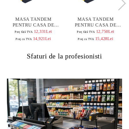
MASA TANDEM
MASA TANDEM
PENTRU CASA DE
PENTRU CASA DE
MARCAT 2,9 M, CU
MARCAT 3,1 M, CU
12,331Lei
12,750Lei
Preţ fără TVA
Preţ fără TVA
BANDA SI RAMA DIN
BANDA SI RAMA DIN
14,921Lei
15,428Lei
Preţ cu TVA
Preţ cu TVA
ALUMINIU
ALUMINIU
Sfaturi de la profesionisti