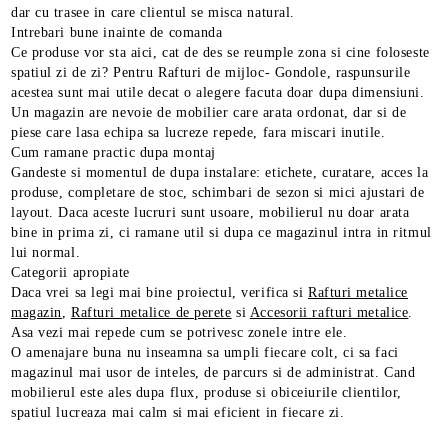
dar cu trasee in care clientul se misca natural.
Intrebari bune inainte de comanda
Ce produse vor sta aici, cat de des se reumple zona si cine foloseste
spatiul zi de zi? Pentru Rafturi de mijloc- Gondole, raspunsurile
acestea sunt mai utile decat o alegere facuta doar dupa dimensiuni.
Un magazin are nevoie de mobilier care arata ordonat, dar si de
piese care lasa echipa sa lucreze repede, fara miscari inutile.
Cum ramane practic dupa montaj
Gandeste si momentul de dupa instalare: etichete, curatare, acces la
produse, completare de stoc, schimbari de sezon si mici ajustari de
layout. Daca aceste lucruri sunt usoare, mobilierul nu doar arata
bine in prima zi, ci ramane util si dupa ce magazinul intra in ritmul
lui normal.
Categorii apropiate
Daca vrei sa legi mai bine proiectul, verifica si
Rafturi metalice
magazin
,
Rafturi metalice de perete
si
Accesorii rafturi metalice
.
Asa vezi mai repede cum se potrivesc zonele intre ele.
O amenajare buna nu inseamna sa umpli fiecare colt, ci sa faci
magazinul mai usor de inteles, de parcurs si de administrat. Cand
mobilierul este ales dupa flux, produse si obiceiurile clientilor,
spatiul lucreaza mai calm si mai eficient in fiecare zi.