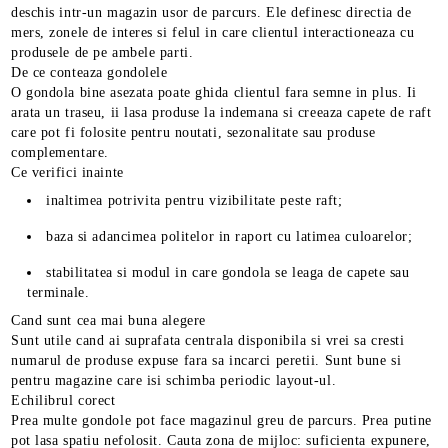
deschis intr-un magazin usor de parcurs. Ele definesc directia de
mers, zonele de interes si felul in care clientul interactioneaza cu
produsele de pe ambele parti.
De ce conteaza gondolele
O gondola bine asezata poate ghida clientul fara semne in plus. Ii
arata un traseu, ii lasa produse la indemana si creeaza capete de raft
care pot fi folosite pentru noutati, sezonalitate sau produse
complementare.
Ce verifici inainte
inaltimea potrivita pentru vizibilitate peste raft;
baza si adancimea politelor in raport cu latimea culoarelor;
stabilitatea si modul in care gondola se leaga de capete sau
terminale.
Cand sunt cea mai buna alegere
Sunt utile cand ai suprafata centrala disponibila si vrei sa cresti
numarul de produse expuse fara sa incarci peretii. Sunt bune si
pentru magazine care isi schimba periodic layout-ul.
Echilibrul corect
Prea multe gondole pot face magazinul greu de parcurs. Prea putine
pot lasa spatiu nefolosit. Cauta zona de mijloc: suficienta expunere,