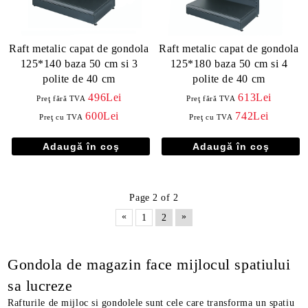
Raft metalic capat de gondola
Raft metalic capat de gondola
125*140 baza 50 cm si 3
125*180 baza 50 cm si 4
polite de 40 cm
polite de 40 cm
496Lei
613Lei
Preţ fără TVA
Preţ fără TVA
600Lei
742Lei
Preţ cu TVA
Preţ cu TVA
Page 2 of 2
«
»
1
2
Gondola de magazin face mijlocul spatiului
sa lucreze
Rafturile de mijloc si gondolele sunt cele care transforma un spatiu