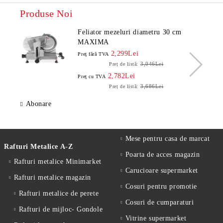
Produse Noi
Feliator mezeluri diametru 30 cm
MAXIMA
2,299Lei
Preţ fără TVA
3,046Lei
Preț de listă:
2,782Lei
Preţ cu TVA
3,686Lei
Preț de listă:
Abonare
Mese pentru casa de marcat
Rafturi Metalice A-Z
Poarta de acces magazin
Rafturi metalice Minimarket
Carucioare supermarket
Rafturi metalice magazin
Cosuri pentru promotie
Rafturi metalice de perete
Cosuri de cumparaturi
Rafturi de mijloc- Gondole
Vitrine supermarket