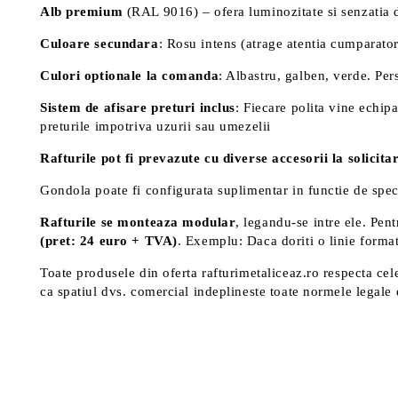
Alb premium
(RAL 9016) – ofera luminozitate si senzatia 
Culoare secundara
: Rosu intens (atrage atentia cumparator
Culori optionale la comanda
: Albastru, galben, verde. Per
Sistem de afisare preturi inclus
: Fiecare polita vine echipa
preturile impotriva uzurii sau umezelii
Rafturile pot fi prevazute cu diverse accesorii la solicitar
Gondola poate fi configurata suplimentar in functie de spe
Rafturile se monteaza modular
, legandu-se intre ele. Pen
(pret: 24 euro + TVA)
. Exemplu: Daca doriti o linie format
Toate produsele din oferta rafturimetaliceaz.ro respecta cele 
ca spatiul dvs. comercial indeplineste toate normele legale 