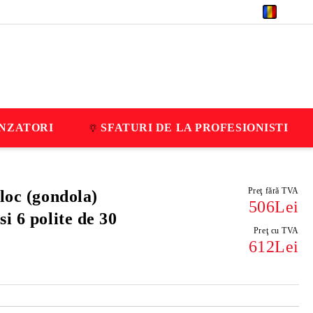
RON
NZATORI
SFATURI DE LA PROFESIONISTI
Preţ fără TVA
loc (gondola)
506Lei
i 6 polite de 30
Preţ cu TVA
612Lei