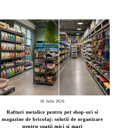
01 Iulie 2026
Rafturi metalice pentru pet shop-uri si
magazine de bricolaj: solutii de organizare
Ghid
pentru spatii mici si mari