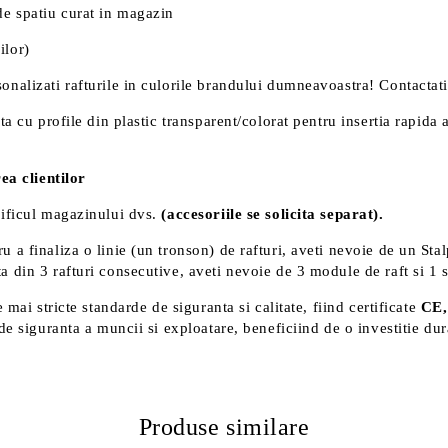
de spatiu curat in magazin
ilor)
sonalizati rafturile in culorile brandului dumneavoastra! Contacta
ta cu profile din plastic transparent/colorat pentru insertia rapida 
ea clientilor
cificul magazinului dvs.
(accesoriile se solicita separat).
tru a finaliza o linie (un tronson) de rafturi, aveti nevoie de un St
a din 3 rafturi consecutive, aveti nevoie de 3 module de raft si 1 
mai stricte standarde de siguranta si calitate, fiind certificate
CE,
de siguranta a muncii si exploatare, beneficiind de o investitie du
Produse similare