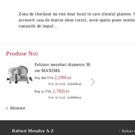
Zona de checkout nu este doar locul in care clientul plateste.
accesorii casa de marcat alese corect, acest spatiu poate sustin
vanzarile de impul...
Produse Noi
Feliator mezeluri diametru 30
Felia
cm MAXIMA
cm 
2,299Lei
Preţ fără TVA
Preţ f
3,046Lei
Preț de listă:
2,782Lei
Preţ cu TVA
Preţ c
3,686Lei
Preț de listă:
Abonare
Rafturi Metalice A-Z
Rafturi