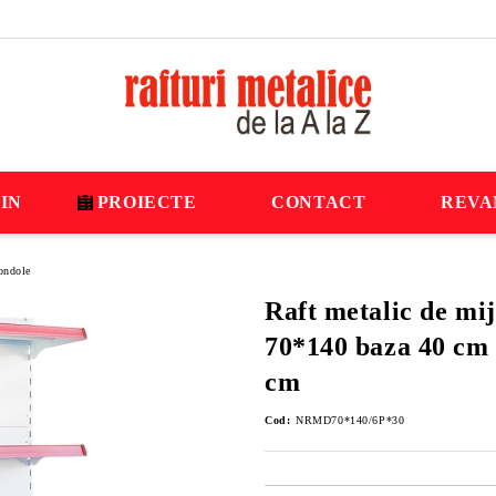
IN
PROIECTE
CONTACT
REVA
ondole
Raft metalic de mij
70*140 baza 40 cm s
cm
Cod:
NRMD70*140/6P*30