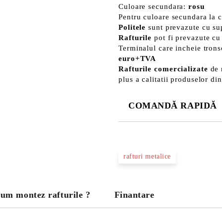
Culoare secundara:
rosu
Pentru culoare secundara la
Politele
sunt prevazute cu su
Rafturile
pot fi prevazute c
Terminalul care incheie trons
euro+TVA
Rafturile comercializate
de 
plus a calitatii produselor di
COMANDĂ RAPIDĂ
DOAR 3 CÂMPURI DE COMPLE
rafturi metalice
Noi vă vom contacta pentru finaliz
um montez rafturile ?
Finantare