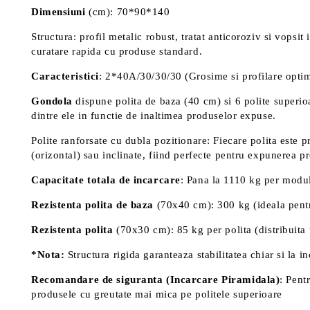
Dimensiuni
(cm): 70*90*140
Structura: profil metalic robust, tratat anticoroziv si vopsi
curatare rapida cu produse standard.
Caracteristici
: 2*40A/30/30/30 (Grosime si profilare optimi
Gondola
dispune polita de baza (40 cm) si 6 polite superioa
dintre ele in functie de inaltimea produselor expuse.
Polite ranforsate cu dubla pozitionare: Fiecare polita este 
(orizontal) sau inclinate, fiind perfecte pentru expunerea pr
Capacitate totala de incarcare
: Pana la 1110 kg per modul
Rezistenta polita de baza
(70x40 cm): 300 kg (ideala pentru
Rezistenta polita
(70x30 cm): 85 kg per polita (distribuita
*Nota:
Structura rigida garanteaza stabilitatea chiar si la 
Recomandare de siguranta (Incarcare Piramidala)
: Pent
produsele cu greutate mai mica pe politele superioare