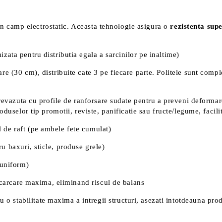
t in camp electrostatic. Aceasta tehnologie asigura o
rezistenta sup
zata pentru distributia egala a sarcinilor pe inaltime)
re (30 cm), distribuite cate 3 pe fiecare parte. Politele sunt compl
prevazuta cu profile de ranforsare sudate pentru a preveni deformare
oduselor tip promotii, reviste, panificatie sau fructe/legume, facili
 de raft (pe ambele fete cumulat)
 baxuri, sticle, produse grele)
 uniform)
incarcare maxima, eliminand riscul de balans
ru o stabilitate maxima a intregii structuri, asezati intotdeauna pro