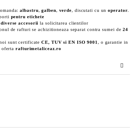
 comanda:
albastru
,
galben
,
verde
, discutati cu un
operator
.
porti
pentru etichete
u
diverse accesorii
la solicitarea clientilor
onul de rafturi se achizitioneaza separat contra sumei de
24
noi sunt certificate
CE, TUV si EN ISO 9001
, o garantie in
n oferta
rafturimetaliceaz.ro
TAT
area comenzii.