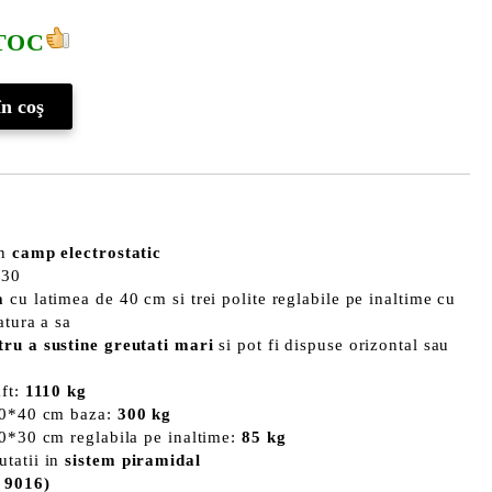
TOC
in
camp electrostatic
/30
a
cu latimea de 40 cm si trei polite reglabile pe inaltime cu
atura a sa
ru a sustine greutati mari
si pot fi dispuse orizontal sau
aft:
1110 kg
 70*40 cm baza:
300 kg
70*30 cm reglabila pe inaltime:
85 kg
tatii in
sistem piramidal
 9016)