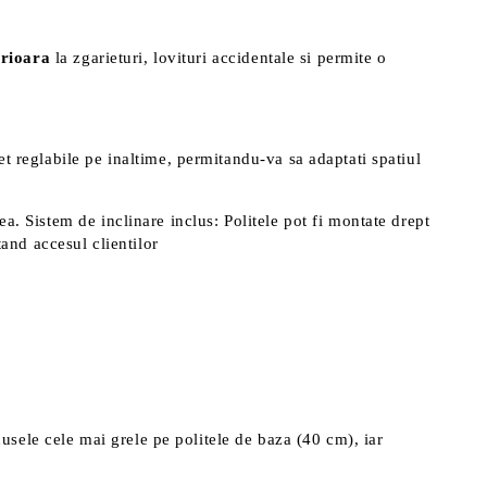
erioara
la zgarieturi, lovituri accidentale si permite o
et reglabile pe inaltime, permitandu-va sa adaptati spatiul
a. Sistem de inclinare inclus: Politele pot fi montate drept
tand accesul clientilor
dusele cele mai grele pe politele de baza (40 cm), iar