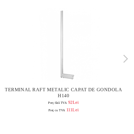
TERMINAL RAFT METALIC CAPAT DE GONDOLA
H140
92Lei
Preţ fără TVA
111Lei
Preţ cu TVA