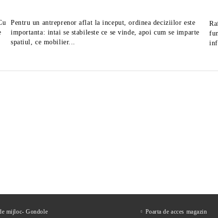
 Cu
Pentru un antreprenor aflat la inceput, ordinea deciziilor este
Ra
e
importanta: intai se stabileste ce se vinde, apoi cum se imparte
fu
spatiul, ce mobilier...
in
tor mezeluri diametru 25
Feliator mezeluri cu diametr
MAXIMA
de 30 cm, fabricat in Italia
1,663Lei
2,822Lei
ără TVA
Preţ fără TVA
2,219Lei
3,666Lei
Preț de listă:
Preț de listă:
2,012Lei
3,415Lei
u TVA
Preţ cu TVA
2,685Lei
4,436Lei
Preț de listă:
Preț de listă:
 de mijloc- Gondole
Poarta de acces magazin