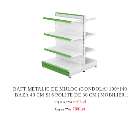
RAFT METALIC DE MIJLOC (GONDOLA) 100*140
BAZA 40 CM SI 6 POLITE DE 30 CM | MOBILIER
MAGAZIN
651Lei
Preţ fără TVA
788Lei
Preţ cu TVA