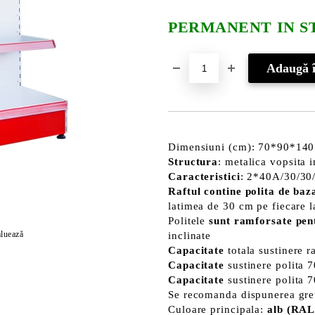
PERMANENT IN S
Dimensiuni (cm): 70*90*140
Structura
: metalica vopsita 
Caracteristici
: 2*40A/30/30
Raftul contine polita de baz
latimea de 30 cm pe fiecare l
Politele
sunt ramforsate pent
luează
inclinate
Capacitate
totala sustinere r
Capacitate
sustinere polita
Capacitate
sustinere polita 
Se recomanda dispunerea greu
Culoare principala:
alb (RAL