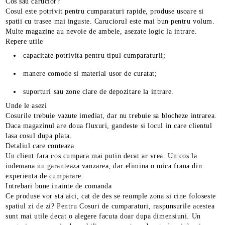
Cos sau carucior?
Cosul este potrivit pentru cumparaturi rapide, produse usoare si
spatii cu trasee mai inguste. Caruciorul este mai bun pentru volum.
Multe magazine au nevoie de ambele, asezate logic la intrare.
Repere utile
capacitate potrivita pentru tipul cumparaturii;
manere comode si material usor de curatat;
suporturi sau zone clare de depozitare la intrare.
Unde le asezi
Cosurile trebuie vazute imediat, dar nu trebuie sa blocheze intrarea.
Daca magazinul are doua fluxuri, gandeste si locul in care clientul
lasa cosul dupa plata.
Detaliul care conteaza
Un client fara cos cumpara mai putin decat ar vrea. Un cos la
indemana nu garanteaza vanzarea, dar elimina o mica frana din
experienta de cumparare.
Intrebari bune inainte de comanda
Ce produse vor sta aici, cat de des se reumple zona si cine foloseste
spatiul zi de zi? Pentru Cosuri de cumparaturi, raspunsurile acestea
sunt mai utile decat o alegere facuta doar dupa dimensiuni. Un