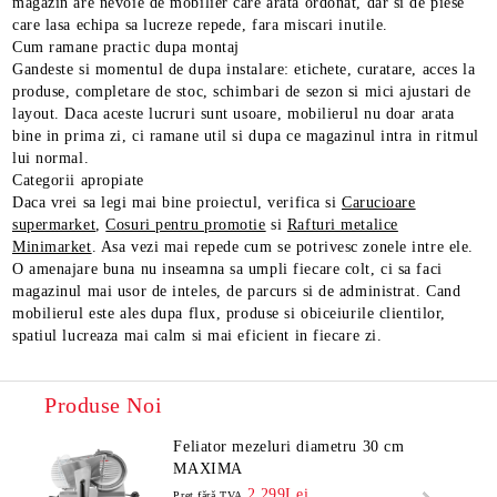
magazin are nevoie de mobilier care arata ordonat, dar si de piese
care lasa echipa sa lucreze repede, fara miscari inutile.
Cum ramane practic dupa montaj
Gandeste si momentul de dupa instalare: etichete, curatare, acces la
produse, completare de stoc, schimbari de sezon si mici ajustari de
layout. Daca aceste lucruri sunt usoare, mobilierul nu doar arata
bine in prima zi, ci ramane util si dupa ce magazinul intra in ritmul
lui normal.
Categorii apropiate
Daca vrei sa legi mai bine proiectul, verifica si
Carucioare
supermarket
,
Cosuri pentru promotie
si
Rafturi metalice
Minimarket
. Asa vezi mai repede cum se potrivesc zonele intre ele.
O amenajare buna nu inseamna sa umpli fiecare colt, ci sa faci
magazinul mai usor de inteles, de parcurs si de administrat. Cand
mobilierul este ales dupa flux, produse si obiceiurile clientilor,
spatiul lucreaza mai calm si mai eficient in fiecare zi.
Produse Noi
Feliator mezeluri diametru 30 cm
MAXIMA
2,299Lei
Preţ fără TVA