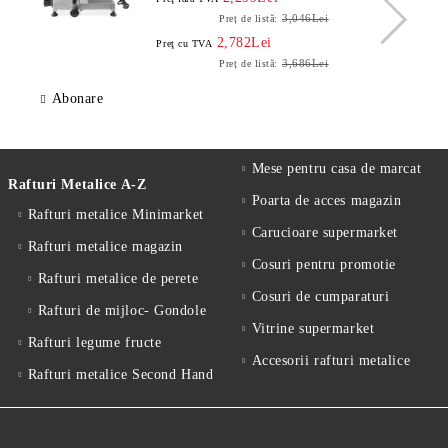
3,046Lei
Preț de listă:
2,782Lei
Preţ cu TVA
3,686Lei
Preț de listă:
Abonare
Mese pentru casa de marcat
Rafturi Metalice A-Z
Poarta de acces magazin
Rafturi metalice Minimarket
Carucioare supermarket
Rafturi metalice magazin
Cosuri pentru promotie
Rafturi metalice de perete
Cosuri de cumparaturi
Rafturi de mijloc- Gondole
Vitrine supermarket
Rafturi legume fructe
Accesorii rafturi metalice
Rafturi metalice Second Hand