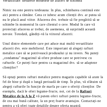
Versatilitate: deoarece modelele de afaceri se schimbă
Nimic nu este pentru totdeauna: în plus, schimbarea continuă este
aici pentru a rămâne. Ceea ce iubesc acum clienții dvs. ar putea să
nu le placă anul viitor. Afacerea dvs. trebuie să fie pregătită să se
schimbe în momentul în care clientul o cere. Modul în care vă
proiectați afacerea ar trebui, de asemenea, să surprindă această
nevoie. Totodată, gândiți-vă la viitorul afacerii.
Unul dintre elementele care pot aduce mai multă versatilitate
afacerii dvs. este mobilierul. Este important să alegeți rafturi
metalice care să se potrivească produsului și nu invers. Nu puteți
„condamna” magazinul să ofere produse care se potrivesc cu
rafturile. Ce puteți face pentru ca magazinul dvs. să se adapteze
clienților?
Să optați pentru rafturi metalice pentru magazin capabile să arate la
fel de bine și după o lungă perioadă de timp. În plus, vă sfătuim să
alegeți rafturile în funcție de marfa pe care o oferiți clienților. De
exemplu, dacă le oferi legume-fructe, noi, cei de la
Rafturi
Metalice de la A la Z
vă putem oferi rafturi pentru legume-fructe,
de cea mai bună calitate, la un preț foarte avantajos. Contactați-ne
pentru a vă oferi toate detaliile despre oferta noastră.