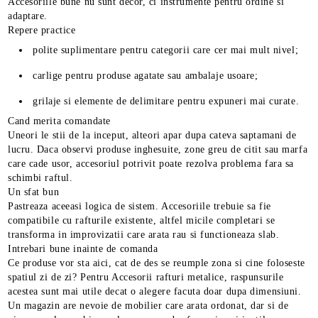
Accesoriile bune nu sunt decor, ci instrumente pentru ordine si
adaptare.
Repere practice
polite suplimentare pentru categorii care cer mai mult nivel;
carlige pentru produse agatate sau ambalaje usoare;
grilaje si elemente de delimitare pentru expuneri mai curate.
Cand merita comandate
Uneori le stii de la inceput, alteori apar dupa cateva saptamani de
lucru. Daca observi produse inghesuite, zone greu de citit sau marfa
care cade usor, accesoriul potrivit poate rezolva problema fara sa
schimbi raftul.
Un sfat bun
Pastreaza aceeasi logica de sistem. Accesoriile trebuie sa fie
compatibile cu rafturile existente, altfel micile completari se
transforma in improvizatii care arata rau si functioneaza slab.
Intrebari bune inainte de comanda
Ce produse vor sta aici, cat de des se reumple zona si cine foloseste
spatiul zi de zi? Pentru Accesorii rafturi metalice, raspunsurile
acestea sunt mai utile decat o alegere facuta doar dupa dimensiuni.
Un magazin are nevoie de mobilier care arata ordonat, dar si de