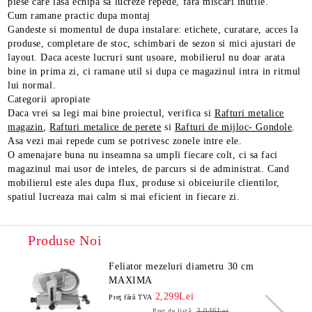
piese care lasa echipa sa lucreze repede, fara miscari inutile.
Cum ramane practic dupa montaj
Gandeste si momentul de dupa instalare: etichete, curatare, acces la
produse, completare de stoc, schimbari de sezon si mici ajustari de
layout. Daca aceste lucruri sunt usoare, mobilierul nu doar arata
bine in prima zi, ci ramane util si dupa ce magazinul intra in ritmul
lui normal.
Categorii apropiate
Daca vrei sa legi mai bine proiectul, verifica si
Rafturi metalice
magazin
,
Rafturi metalice de perete
si
Rafturi de mijloc- Gondole
.
Asa vezi mai repede cum se potrivesc zonele intre ele.
O amenajare buna nu inseamna sa umpli fiecare colt, ci sa faci
magazinul mai usor de inteles, de parcurs si de administrat. Cand
mobilierul este ales dupa flux, produse si obiceiurile clientilor,
spatiul lucreaza mai calm si mai eficient in fiecare zi.
Produse Noi
Feliator mezeluri diametru 30 cm
MAXIMA
2,299Lei
Preţ fără TVA
3,046Lei
Preț de listă: