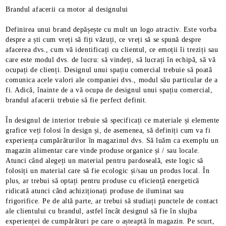
Brandul afacerii ca motor al designului
Definirea unui brand depășește cu mult un logo atractiv. Este vorba
despre a ști cum vreți să fiți văzuți, ce vreți să se spună despre
afacerea dvs., cum vă identificați cu clientul, ce emoții îi treziți sau
care este modul dvs. de lucru: să vindeți, să lucrați în echipă, să vă
ocupați de clienți. Designul unui spațiu comercial trebuie să poată
comunica acele valori ale companiei dvs., modul său particular de a
fi. Adică, înainte de a vă ocupa de designul unui spațiu comercial,
brandul afacerii trebuie să fie perfect definit.
În designul de interior trebuie să specificați ce materiale și elemente
grafice veți folosi în design și, de asemenea, să definiți cum va fi
experiența cumpărăturilor în magazinul dvs. Să luăm ca exemplu un
magazin alimentar care vinde produse organice și / sau locale.
Atunci când alegeți un material pentru pardoseală, este logic să
folosiți un material care să fie ecologic și/sau un produs local. În
plus, ar trebui să optați pentru produse cu eficiență energetică
ridicată atunci când achiziționați produse de iluminat sau
frigorifice. Pe de altă parte, ar trebui să studiați punctele de contact
ale clientului cu brandul, astfel încât designul să fie în slujba
experienței de cumpărături pe care o așteaptă în magazin. Pe scurt,