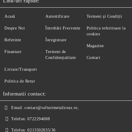
Link-uri rapide:
Acasă
Autentificare
Termeni și Condiții
Despre Noi
Întrebări Frecvente
Politica referitoare la
cookies
Referinte
Înregistrare
Magazine
Finantare
Termeni de
Confidențialitate
Contact
Livrare/Transport
Politica de Retur
Informatii contact:
Email:
contact@rafturimetaliceaz.ro;
Telefon:
0722294088
Telefon:
0213502035/36