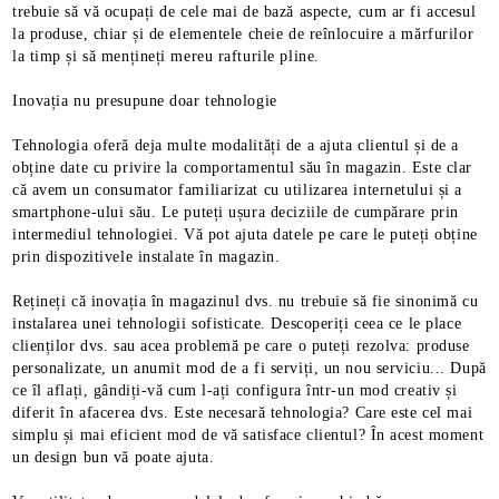
trebuie să vă ocupați de cele mai de bază aspecte, cum ar fi accesul
la produse, chiar și de elementele cheie de reînlocuire a mărfurilor
la timp și să mențineți mereu rafturile pline.
Inovația nu presupune doar tehnologie
Tehnologia oferă deja multe modalități de a ajuta clientul și de a
obține date cu privire la comportamentul său în magazin. Este clar
că avem un consumator familiarizat cu utilizarea internetului și a
smartphone-ului său. Le puteți ușura deciziile de cumpărare prin
intermediul tehnologiei. Vă pot ajuta datele pe care le puteți obține
prin dispozitivele instalate în magazin.
Rețineți că inovația în magazinul dvs. nu trebuie să fie sinonimă cu
instalarea unei tehnologii sofisticate. Descoperiți ceea ce le place
clienților dvs. sau acea problemă pe care o puteți rezolva: produse
personalizate, un anumit mod de a fi serviți, un nou serviciu... După
ce îl aflați, gândiți-vă cum l-ați configura într-un mod creativ și
diferit în afacerea dvs. Este necesară tehnologia? Care este cel mai
simplu și mai eficient mod de vă satisface clientul? În acest moment
un design bun vă poate ajuta.