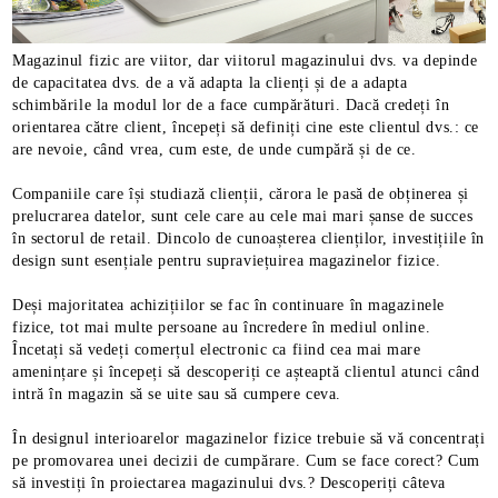
Magazinul fizic are viitor, dar viitorul magazinului dvs. va depinde
de capacitatea dvs. de a vă adapta la clienți și de a adapta
schimbările la modul lor de a face cumpărături. Dacă credeți în
orientarea către client, începeți să definiți cine este clientul dvs.: ce
are nevoie, când vrea, cum este, de unde cumpără și de ce.
Companiile care își studiază clienții, cărora le pasă de obținerea și
prelucrarea datelor, sunt cele care au cele mai mari șanse de succes
în sectorul de retail. Dincolo de cunoașterea clienților, investițiile în
design sunt esențiale pentru supraviețuirea magazinelor fizice.
Deși majoritatea achizițiilor se fac în continuare în magazinele
fizice, tot mai multe persoane au încredere în mediul online.
Încetați să vedeți comerțul electronic ca fiind cea mai mare
amenințare și începeți să descoperiți ce așteaptă clientul atunci când
intră în magazin să se uite sau să cumpere ceva.
În designul interioarelor magazinelor fizice trebuie să vă concentrați
pe promovarea unei decizii de cumpărare. Cum se face corect? Cum
să investiți în proiectarea magazinului dvs.? Descoperiți câteva