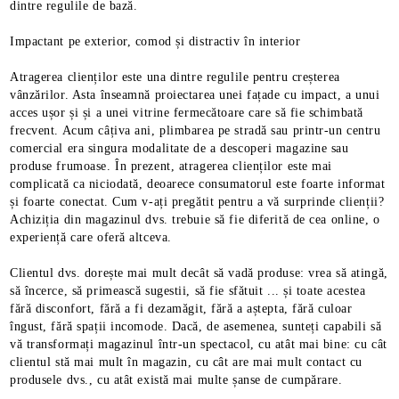
dintre regulile de bază.
Impactant pe exterior, comod și distractiv în interior
Atragerea clienților este una dintre regulile pentru creșterea
vânzărilor. Asta înseamnă proiectarea unei fațade cu impact, a unui
acces ușor și și a unei vitrine fermecătoare care să fie schimbată
frecvent. Acum câțiva ani, plimbarea pe stradă sau printr-un centru
comercial era singura modalitate de a descoperi magazine sau
produse frumoase. În prezent, atragerea clienților este mai
complicată ca niciodată, deoarece consumatorul este foarte informat
și foarte conectat. Cum v-ați pregătit pentru a vă surprinde clienții?
Achiziția din magazinul dvs. trebuie să fie diferită de cea online, o
experiență care oferă altceva.
Clientul dvs. dorește mai mult decât să vadă produse: vrea să atingă,
să încerce, să primească sugestii, să fie sfătuit ... și toate acestea
fără disconfort, fără a fi dezamăgit, fără a aștepta, fără culoar
îngust, fără spații incomode. Dacă, de asemenea, sunteți capabili să
vă transformați magazinul într-un spectacol, cu atât mai bine: cu cât
clientul stă mai mult în magazin, cu cât are mai mult contact cu
produsele dvs., cu atât există mai multe șanse de cumpărare.